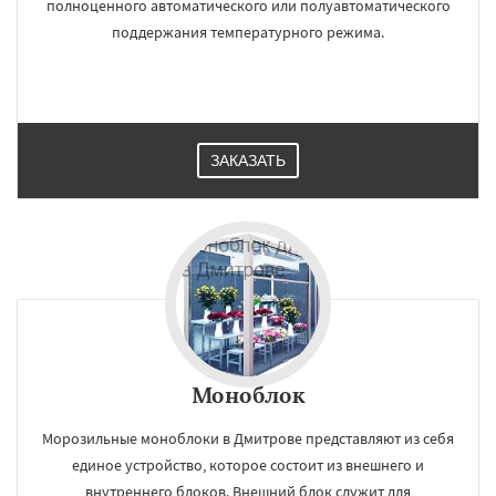
полноценного автоматического или полуавтоматического
поддержания температурного режима.
ЗАКАЗАТЬ
×
×
Работаем по
УЗНАТЬ ПОДРОБНЕЕ
регионам
Долгопрудный
Домодедово
Дрезна
Моноблок
Дубна
Егорьевск
Жуковский
Зарайск
Звенигород
Ивантеевка
Истра
Кашира
Морозильные моноблоки в Дмитрове представляют из себя
Клин
Коломна
Королев
Котельники
Красноармейск
Красногорск
единое устройство, которое состоит из внешнего и
Краснозаводск
Краснознаменск
Даю согласие на обработку персональных данных
внутреннего блоков. Внешний блок служит для