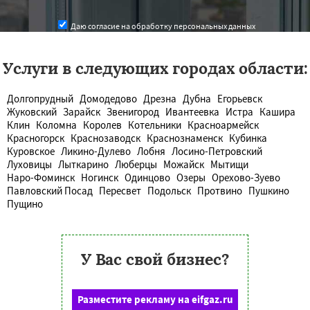
Даю согласие на обработку персональных данных
Услуги в следующих городах области:
Долгопрудный
Домодедово
Дрезна
Дубна
Егорьевск
Жуковский
Зарайск
Звенигород
Ивантеевка
Истра
Кашира
Клин
Коломна
Королев
Котельники
Красноармейск
Красногорск
Краснозаводск
Краснознаменск
Кубинка
Куровское
Ликино-Дулево
Лобня
Лосино-Петровский
Луховицы
Лыткарино
Люберцы
Можайск
Мытищи
Наро-Фоминск
Ногинск
Одинцово
Озеры
Орехово-Зуево
Павловский Посад
Пересвет
Подольск
Протвино
Пушкино
Пущино
У Вас свой бизнес?
Разместите рекламу на eifgaz.ru