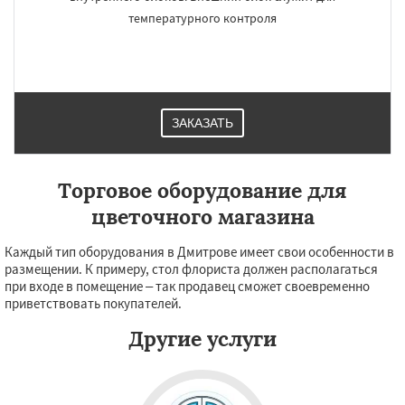
Кубинка
Куровское
Ликино-Дулево
температурного контроля
Лобня
Лосино-Петровский
Луховицы
Лыткарино
Люберцы
Можайск
Мытищи
Наро-Фоминск
Ногинск
Одинцово
Озеры
Орехово-Зуево
Павловский Посад
Пересвет
Подольск
Протвино
Пушкино
Пущино
ЗАКАЗАТЬ
Торговое оборудование для
цветочного магазина
Каждый тип оборудования в Дмитрове имеет свои особенности в
размещении. К примеру, стол флориста должен располагаться
при входе в помещение – так продавец сможет своевременно
приветствовать покупателей.
Другие услуги