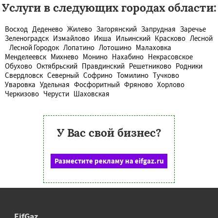
Услуги в следующих городах области:
Восход
Деденево
Жилево
Загорянский
Запрудная
Заречье
Зеленоградск
Измайлово
Икша
Ильинский
Красково
Лесной
Лесной Городок
Лопатино
Лотошино
Малаховка
Менделеевск
Михнево
Монино
Нахабино
Некрасовское
Обухово
Октябрьский
Правдинский
Решетниково
Родники
Свердловск
Северный
Софрино
Томилино
Тучково
Уваровка
Удельная
Фосфоритный
Фряново
Хорлово
Черкизово
Черусти
Шаховская
У Вас свой бизнес?
Разместите рекламу на eifgaz.ru
EifGaz