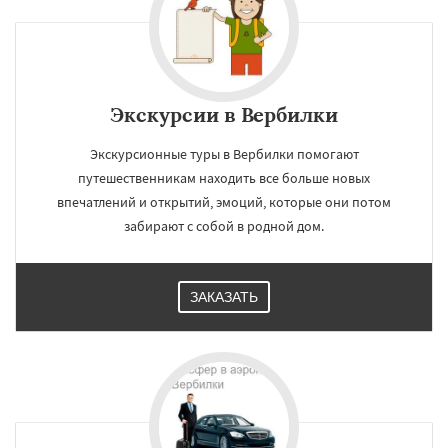
Запрудная
Заречье
Зеленоградск
Измайлово
Икша
Ильинский
Красково
Лесной
Лесной Городок
Лопатино
Лотошино
Малаховка
Менделеевск
Михнево
Монино
Нахабино
Даю согласие на обработку персональных данных
Некрасовское
Обухово
Октябрьский
Экскурсии в Вербилки
Правдинский
Решетниково
Родники
Свердловск
Северный
Софрино
Экскурсионные туры в Вербилки помогают
Томилино
Тучково
Уваровка
Удельная
путешественникам находить все больше новых
Фосфоритный
Фряново
Хорлово
впечатлений и открытий, эмоций, которые они потом
Черкизово
Черусти
Шаховская
забирают с собой в родной дом.
ЗАКАЗАТЬ