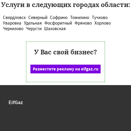
Услуги в следующих городах области:
Свердловск
Северный
Софрино
Томилино
Тучково
Уваровка
Удельная
Фосфоритный
Фряново
Хорлово
Черкизово
Черусти
Шаховская
У Вас свой бизнес?
Разместите рекламу на eifgaz.ru
EifGaz