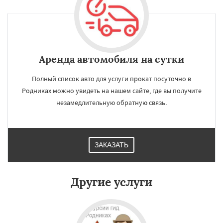
Аренда автомобиля на сутки
Полный список авто для услуги прокат посуточно в
Родниках можно увидеть на нашем сайте, где вы получите
незамедлительную обратную связь.
ЗАКАЗАТЬ
×
×
Работаем по
УЗНАТЬ ПОДРОБНЕЕ
регионам
Другие услуги
Свердловск
Северный
Софрино
Томилино
Тучково
Уваровка
Удельная
Фосфоритный
Фряново
Хорлово