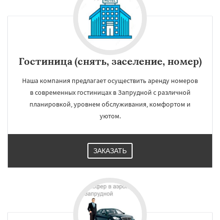
Икша
Ильинский
Красково
Лесной
Лесной Городок
Лопатино
Лотошино
Малаховка
Менделеевск
Михнево
Монино
Нахабино
Некрасовское
Обухово
Октябрьский
Правдинский
Даю согласие на обработку персональных данных
Решетниково
Родники
Свердловск
Гостиница (снять, заселение, номер)
Северный
Софрино
Томилино
Тучково
Уваровка
Удельная
Фосфоритный
Наша компания предлагает осуществить аренду номеров
Фряново
Хорлово
Черкизово
Черусти
Шаховская
в современных гостиницах в Запрудной с различной
планировкой, уровнем обслуживания, комфортом и
уютом.
ЗАКАЗАТЬ