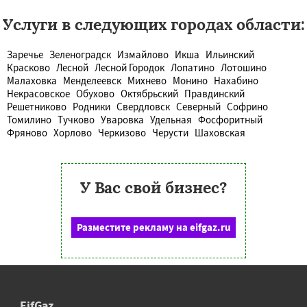
Услуги в следующих городах области:
Заречье
Зеленоградск
Измайлово
Икша
Ильинский
Красково
Лесной
Лесной Городок
Лопатино
Лотошино
Малаховка
Менделеевск
Михнево
Монино
Нахабино
Некрасовское
Обухово
Октябрьский
Правдинский
Решетниково
Родники
Свердловск
Северный
Софрино
Томилино
Тучково
Уваровка
Удельная
Фосфоритный
Фряново
Хорлово
Черкизово
Черусти
Шаховская
У Вас свой бизнес?
Разместите рекламу на eifgaz.ru
EifGaz