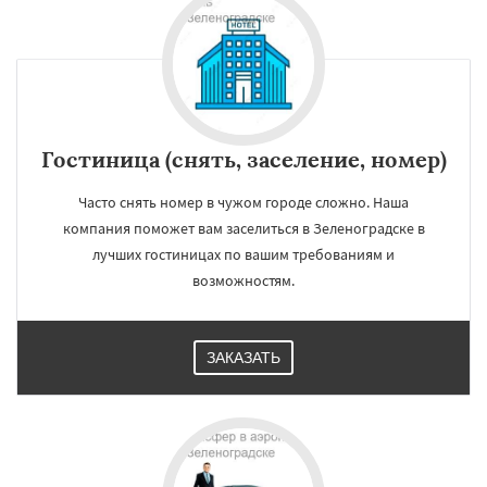
Измайлово
Икша
Ильинский
Красково
Лесной
Лесной Городок
Лопатино
Лотошино
Малаховка
Менделеевск
Михнево
Монино
Нахабино
Некрасовское
Обухово
Октябрьский
Правдинский
Решетниково
Родники
Даю согласие на обработку персональных данных
Свердловск
Северный
Софрино
Томилино
Тучково
Уваровка
Удельная
Гостиница (снять, заселение, номер)
Фосфоритный
Фряново
Хорлово
Черкизово
Черусти
Шаховская
Часто снять номер в чужом городе сложно. Наша
компания поможет вам заселиться в Зеленоградске в
лучших гостиницах по вашим требованиям и
возможностям.
ЗАКАЗАТЬ