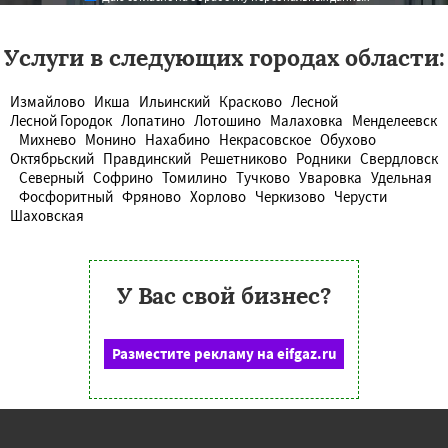
Услуги в следующих городах области:
Измайлово
Икша
Ильинский
Красково
Лесной
Лесной Городок
Лопатино
Лотошино
Малаховка
Менделеевск
Михнево
Монино
Нахабино
Некрасовское
Обухово
Октябрьский
Правдинский
Решетниково
Родники
Свердловск
Северный
Софрино
Томилино
Тучково
Уваровка
Удельная
Фосфоритный
Фряново
Хорлово
Черкизово
Черусти
Шаховская
У Вас свой бизнес?
Разместите рекламу на eifgaz.ru