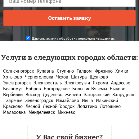
Даю согласие на обработку персональных данных
Услуги в следующих городах области:
Солнечногорск
Купавна
Ступино
Талдом
Фрязино
Химки
Хотьково
Черноголовка
Чехов
Шатура
Щелково
Электрогорск
Электросталь
Электроугли
Яхрома
Андреево
Белоомут
Бобров
Богородское
Большие Вяземы
Быково
Вербилки
Восход
Деденево
Жилево
Загорянский
Запрудная
Заречье
Зеленоградск
Измайлово
Икша
Ильинский
Красково
Лесной
Лесной Городок
Лопатино
Лотошино
Малаховка
Менделеевск
Михнево
У Вас свой бизнес?