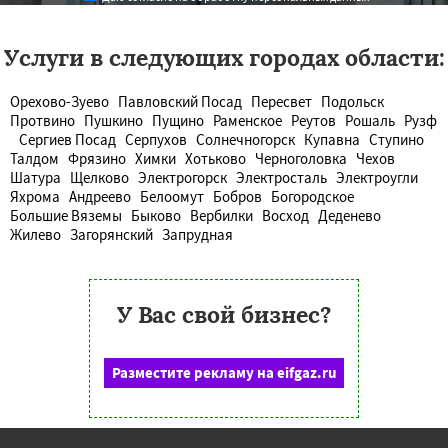
Услуги в следующих городах области:
Орехово-Зуево
Павловский Посад
Пересвет
Подольск
Протвино
Пушкино
Пущино
Раменское
Реутов
Рошаль
Рузф
Сергиев Посад
Серпухов
Солнечногорск
Купавна
Ступино
Талдом
Фрязино
Химки
Хотьково
Черноголовка
Чехов
Шатура
Щелково
Электрогорск
Электросталь
Электроугли
Яхрома
Андреево
Белоомут
Бобров
Богородское
Большие Вяземы
Быково
Вербилки
Восход
Деденево
Жилево
Загорянский
Запрудная
У Вас свой бизнес?
Разместите рекламу на eifgaz.ru