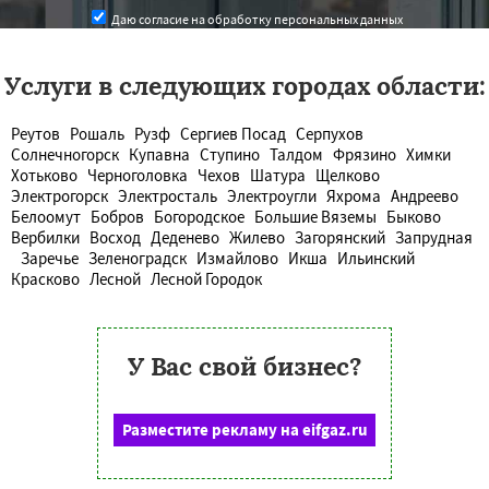
Даю согласие на обработку персональных данных
Услуги в следующих городах области:
Реутов
Рошаль
Рузф
Сергиев Посад
Серпухов
Солнечногорск
Купавна
Ступино
Талдом
Фрязино
Химки
Хотьково
Черноголовка
Чехов
Шатура
Щелково
Электрогорск
Электросталь
Электроугли
Яхрома
Андреево
Белоомут
Бобров
Богородское
Большие Вяземы
Быково
Вербилки
Восход
Деденево
Жилево
Загорянский
Запрудная
Заречье
Зеленоградск
Измайлово
Икша
Ильинский
Красково
Лесной
Лесной Городок
У Вас свой бизнес?
Разместите рекламу на eifgaz.ru