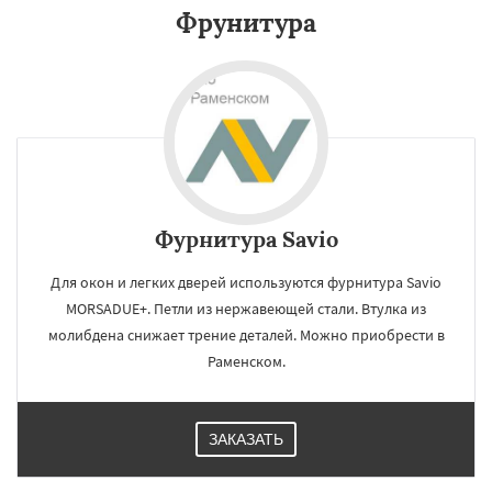
Фрунитура
Реутов
Рошаль
Рузф
Сергиев Посад
Серпухов
Солнечногорск
Купавна
Ступино
Талдом
Фрязино
Химки
Хотьково
Черноголовка
Чехов
Шатура
Щелково
Электрогорск
Электросталь
Электроугли
Яхрома
Андреево
Даю согласие на обработку персональных данных
Белоомут
Бобров
Богородское
Большие Вяземы
Быково
Вербилки
Восход
Деденево
Жилево
Загорянский
Запрудная
Заречье
Зеленоградск
Фурнитура Savio
Измайлово
Икша
Ильинский
Красково
Лесной
Лесной Городок
Для окон и легких дверей используются фурнитура Savio
MORSADUE+. Петли из нержавеющей стали. Втулка из
молибдена снижает трение деталей. Можно приобрести в
Раменском.
ЗАКАЗАТЬ