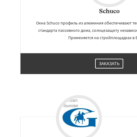
Schuco
Окна Schuco профиль из алюминия обеспечивают т
стандарта пассивного дома, солнцезащиту независ
Применяется на стройплощадках в 
ЗАКАЗАТЬ
Работае
регио
Вербилки
Восхо
Загорянский
Зап
Зеленоградск
Из
Ильинский
Крас
Лесной Городок