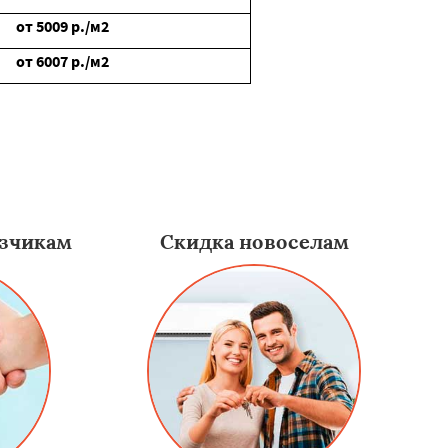
от
5009
р./м2
от
6007
р./м2
зчикам
Скидка новоселам