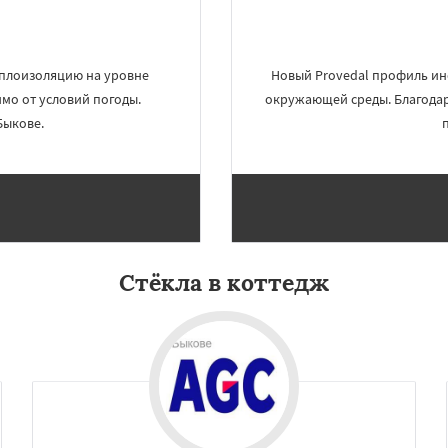
еплоизоляцию на уровне
Новый Provedal профиль ине
имо от условий погоды.
окружающей среды. Благодар
Быкове.
×
×
Стёкла в коттедж
м по
УЗНАТЬ ПОДРОБНЕЕ
нам
д
Деденево
Жилево
рудная
Заречье
майлово
Икша
ково
Лесной
Лопатино
Лотошино