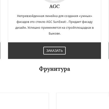
елеевск
Михнево
Даю согласие на обработку персональных данных
AGC
но
Некрасовское
ьский
Правдинский
Непревзойденная линейка для создания «умных»
дники
Свердловск
ино
Томилино
Тучково
фасадов это стекло AGC SunEwat: . Придает фасаду
ная
Фосфоритный
дизайн. Успешно применяется на стройплощадках в
о
Черкизово
Черусти
Быкове.
ЗАКАЗАТЬ
Фрунитура