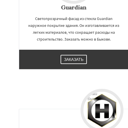
Малаховка
Менд
Guardian
Монино
Нахаби
Обухово
Октябр
Светопрозрачный фасад из стекла Guardian
Решетниково
Ро
Северный
Софр
наружное покрытие здания. Он изготавливается из
Уваровка
Удель
легких материалов, что сокращает расходы на
Фряново
Хорлов
строительство. Заказать можно в Быкове.
Шаховская
ЗАКАЗАТЬ