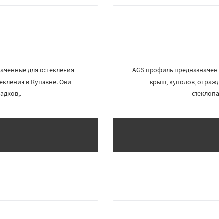
аченные для остекления
AGS профиль предназначен 
екления в Купавне. Они
крыш, куполов, огражд
адков,.
стеклопа