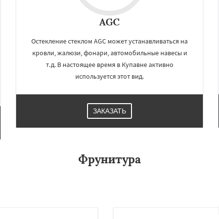
и
Восход
Деденево
Даю согласие на обработку персональных данных
ский
Запрудная
Заречье
AGC
Измайлово
Икша
ково
Лесной
Остекление стеклом AGC может устанавливаться на
Лопатино
Лотошино
елеевск
Михнево
кровли, жалюзи, фонари, автомобильные навесы и
но
т.д. В настоящее время в Купавне активно
используется этот вид.
ЗАКАЗАТЬ
Фрунитура