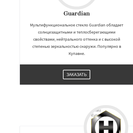
Быково
Вербилк
Жилево
Загорян
Guardian
Зеленоградск
Ильинский
Крас
Мультифункциональное стекло Guardian обладает
Лесной Городок
Малаховка
Менд
солнцезащитными и теплосберегающими
Монино
Нахаби
свойствами, нейтрального оттенка и с высокой
степенью зеркальностью снаружи. Популярно в
Купавне.
ЗАКАЗАТЬ