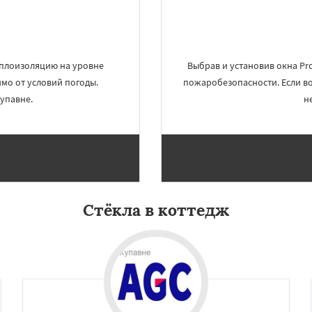
еплоизоляцию на уровне
Выбрав и установив окна Pr
имо от условий погоды.
пожаробезопасности. Если во
упавне.
н
×
×
м по
УЗНАТЬ ПОДРОБНЕЕ
Стёкла в коттедж
нам
Фрязино
Химки
оловка
Чехов
Шатура
огорск
Электросталь
ома
Андреево
Белоомут
дское
Большие Вяземы