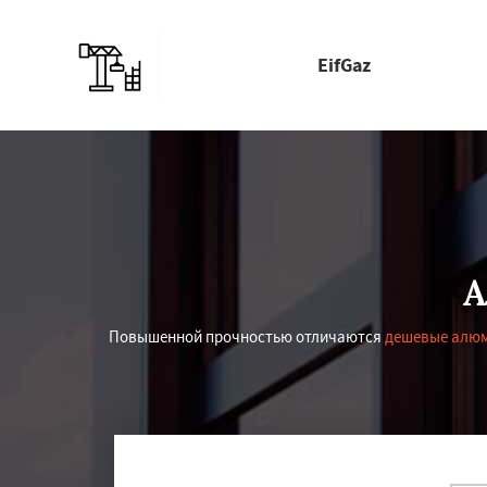
EifGaz
А
Повышенной прочностью отличаются
дешевые алюм