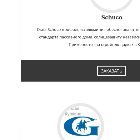
Schuco
Окна Schuco профиль из алюминия обеспечивают т
стандарта пассивного дома, солнцезащиту независ
Применяется на стройплощадках в К
ЗАКАЗАТЬ
Работае
регио
Ступино
Талдом
Хотьково
Черног
Щелково
Электр
Электроугли
Яхр
Бобров
Богоро