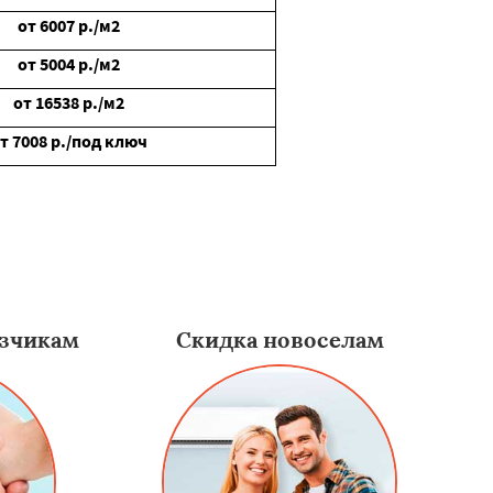
от
6007
р./м2
от
5004
р./м2
от
16538
р./м2
от
7008
р./под ключ
зчикам
Скидка новоселам