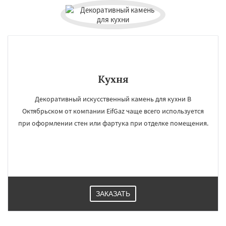
×
×
Работаем по
УЗНАТЬ ПОДРОБНЕЕ
регионам
Кухня
Правдинский
Решетниково
Родники
Декоративный искусственный камень для кухни В
Свердловск
Северный
Софрино
Октябрьском от компании EifGaz чаще всего используется
Томилино
Тучково
Уваровка
Удельная
при оформлении стен или фартука при отделке помещения.
Фосфоритный
Фряново
Хорлово
Черкизово
Черусти
Шаховская
Даю согласие на обработку персональных данных
ЗАКАЗАТЬ