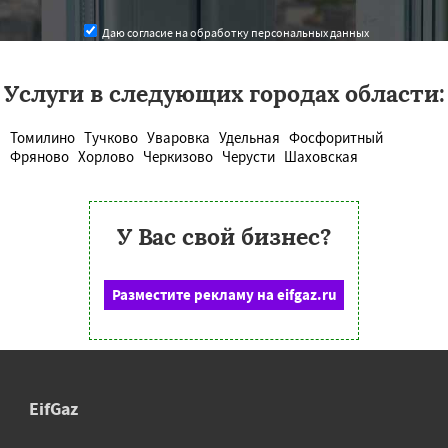
Даю согласие на обработку персональных данных
Услуги в следующих городах области:
Томилино
Тучково
Уваровка
Удельная
Фосфоритный
Фряново
Хорлово
Черкизово
Черусти
Шаховская
У Вас свой бизнес?
Разместите рекламу на eifgaz.ru
EifGaz