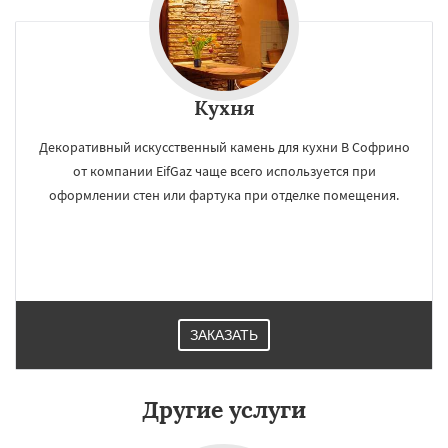
×
×
Работаем по
УЗНАТЬ ПОДРОБНЕЕ
регионам
Кухня
Томилино
Тучково
Уваровка
Удельная
Декоративный искусственный камень для кухни В Софрино
Фосфоритный
Фряново
Хорлово
от компании EifGaz чаще всего используется при
Черкизово
Черусти
Шаховская
оформлении стен или фартука при отделке помещения.
Даю согласие на обработку персональных данных
ЗАКАЗАТЬ
Другие услуги