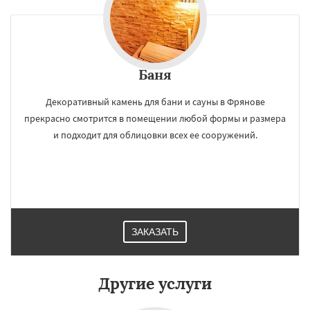
×
×
Работаем по
УЗНАТЬ ПОДРОБНЕЕ
Баня
регионам
Декоративный камень для бани и сауны в Фрянове
прекрасно смотрится в помещении любой формы и размера
Хорлово
Черкизово
Черусти
Шаховская
и подходит для облицовки всех ее сооружений.
Даю согласие на обработку персональных данных
ЗАКАЗАТЬ
Другие услуги