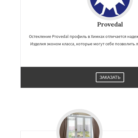
Жилево
Загорян
Зеленоградск
Ильинский
Крас
Лесной Городок
Provedal
Малаховка
Менд
Монино
Нахаби
Остекление Provedal профиль в Химках отличается над
Обухово
Октябр
Изделия эконом класса, которые могут себе позволить
ЗАКАЗАТЬ