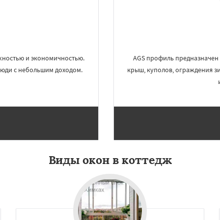
ский
Запрудная
Заречье
Даю согласие на обработку персональных данных
Измайлово
Икша
ково
Лесной
Лопатино
Лотошино
елеевск
Михнево
но
Некрасовское
ежностью и экономичностью.
AGS профиль предназначен 
ьский
Правдинский
 люди с небольшим доходом.
крыш, куполов, ограждения зи
Виды окон в коттедж