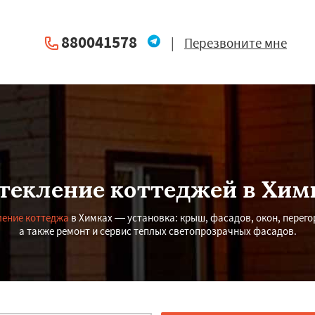
880041578
|
Перезвоните мне
текление коттеджей в Хим
ление коттеджа
в Химках — установка: крыш, фасадов, окон, перего
а также ремонт и сервис теплых светопрозрачных фасадов.