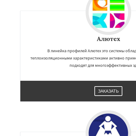
Алютех
В линейка профилей Алютех это системы обл
теплоизоляционными характеристиками активно прим
подходят для многоэффективных з
Работае
ЗАКАЗАТЬ
регио
Хотьково
Черног
Щелково
Электр
Электроугли
Яхр
Бобров
Богоро
Быково
Вербилк