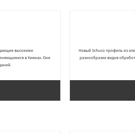
адающие высокими
Новый Schuco профиль из алю
еняющимися в Химках. Они
разнообразие видов обработк
даний.
×
×
м по
УЗНАТЬ ПОДРОБНЕЕ
нам
оловка
Чехов
Шатура
огорск
Электросталь
ома
Андреево
Белоомут
дское
Большие Вяземы
и
Восход
Деденево