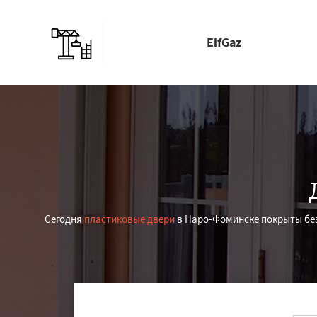
EifGaz
Сегодня
пластиковые двери
в Наро-Фоминске покрыты без