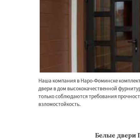
Ступино
Талдом
Хотьково
Черног
Щелково
Электр
Электроугли
Яхр
Бобров
Богоро
Быково
Вербилк
Наша компания в Наро-Фоминске комплект
двери в дом высококачественной фурнитур
только соблюдаются требования прочност
взломостойкость.
Белые двери 