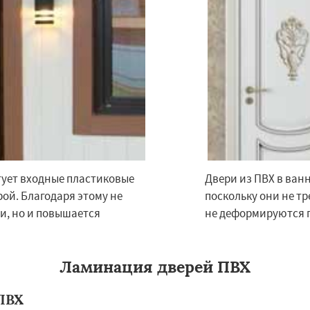
Фрязино
Химки
Даю согласие на обработку персональных данных
оловка
Чехов
Шатура
огорск
Электросталь
ома
Андреево
Белоомут
дское
Большие Вяземы
и
Восход
Деденево
ует входные пластиковые
Двери из ПВХ в ван
ой. Благодаря этому не
поскольку они не т
и, но и повышается
не деформируются п
Ламинация дверей ПВХ
ПВХ