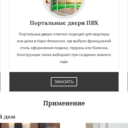
Портальные двери ПВХ
Портальные двери отлично подходят для квартиры
или дома в Наро-Фоминске, где выбран французский
стиль оформления лоджии, террасы или балкона.
Конструкции также выбирают при создании зимнего
сада.
×
×
м по
УЗНАТЬ ПОДРОБНЕЕ
ЗАКАЗАТЬ
нам
Применение
во
Озеры
Орехово-Зуево
сад
Пересвет
Подольск
ино
Пущино
Раменское
й дом
Рузф
Сергиев Посад
чногорск
Купавна