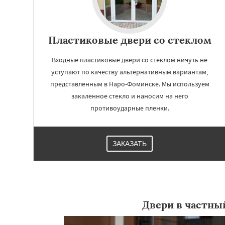
Пластиковые двери со стеклом
Входные пластиковые двери со стеклом ничуть не
уступают по качеству альтернативным вариантам,
представленным в Наро-Фоминске. Мы используем
закаленное стекло и наносим на него
противоударные пленки.
Работае
ЗАКАЗАТЬ
регио
Ногинск
Одинцо
Павловский По
Протвино
Пушк
Двери в частны
Реутов
Рошаль
Серпухов
Солне