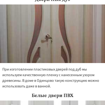
Большие Вяземы
Быково
Вербилки
Восход
Деденево
Жилево
Загорянский
При изготовлении пластиковых дверей под дуб мы
используем качественную пленку с нанесенным узором
древесины. В доме в Одинцово такую конструкцию можно
использовать даже в ванной.
Белые двери ПВХ