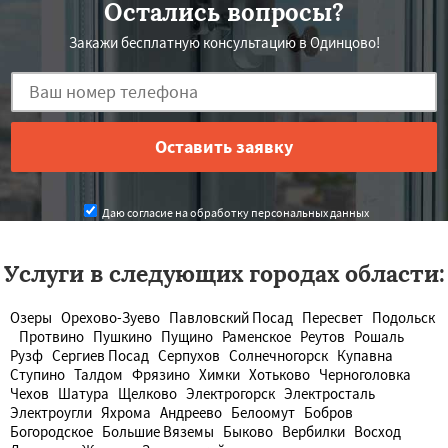
Остались вопросы?
Закажи бесплатную консультацию в Одинцово!
Даю согласие на обработку персональных данных
Услуги в следующих городах области:
Озеры
Орехово-Зуево
Павловский Посад
Пересвет
Подольск
Протвино
Пушкино
Пущино
Раменское
Реутов
Рошаль
Рузф
Сергиев Посад
Серпухов
Солнечногорск
Купавна
Ступино
Талдом
Фрязино
Химки
Хотьково
Черноголовка
Чехов
Шатура
Щелково
Электрогорск
Электросталь
Электроугли
Яхрома
Андреево
Белоомут
Бобров
Богородское
Большие Вяземы
Быково
Вербилки
Восход