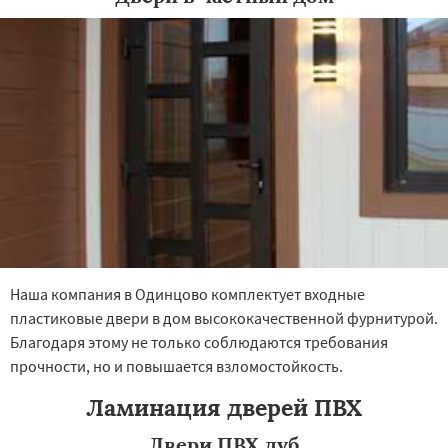
×
×
Работаем по
УЗНАТЬ ПОДРОБНЕЕ
регионам
Озеры
Орехово-Зуево
Павловский Посад
Пересвет
Подольск
Наша компания в Одинцово комплектует входные
Протвино
Пушкино
Пущино
Раменское
пластиковые двери в дом высококачественной фурнитурой.
Реутов
Рошаль
Рузф
Сергиев Посад
Серпухов
Солнечногорск
Купавна
Благодаря этому не только соблюдаются требования
Ступино
Талдом
Фрязино
Химки
Даю согласие на обработку персональных данных
прочности, но и повышается взломостойкость.
Хотьково
Черноголовка
Чехов
Шатура
Щелково
Электрогорск
Электросталь
Ламинация дверей ПВХ
Электроугли
Яхрома
Андреево
Белоомут
Бобров
Богородское
Двери ПВХ дуб