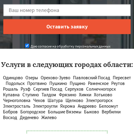
Даю согласие на обработку персональных данных
Услуги в следующих городах области:
Одинцово
Озеры
Орехово-Зуево
Павловский Посад
Пересвет
Подольск
Протвино
Пушкино
Пущино
Раменское
Реутов
Рошаль
Рузф
Сергиев Посад
Серпухов
Солнечногорск
Купавна
Ступино
Талдом
Фрязино
Химки
Хотьково
Черноголовка
Чехов
Шатура
Щелково
Электрогорск
Электросталь
Электроугли
Яхрома
Андреево
Белоомут
Бобров
Богородское
Большие Вяземы
Быково
Вербилки
Восход
Деденево
Жилево