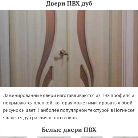
Восход
Деденево
Жилево
Двери ПВХ дуб
Ламинированные двери изготавливаются из ПВХ профиля и
покрываются плёнкой, которая может имитировать любой
рисунок и цвет. Наиболее популярной текстурой в Ногинске
является дуб различных оттенков.
Белые двери ПВХ