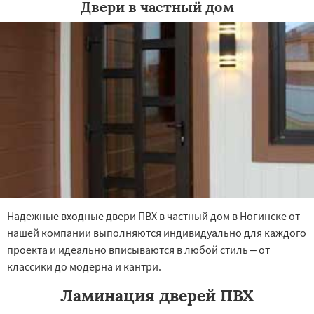
Двери в частный дом
×
×
Работаем по
УЗНАТЬ ПОДРОБНЕЕ
регионам
Одинцово
Озеры
Орехово-Зуево
Павловский Посад
Пересвет
Подольск
Протвино
Пушкино
Пущино
Раменское
Реутов
Рошаль
Рузф
Сергиев Посад
Надежные входные двери ПВХ в частный дом в Ногинске от
Серпухов
Солнечногорск
Купавна
нашей компании выполняются индивидуально для каждого
Ступино
Талдом
Фрязино
Химки
Даю согласие на обработку персональных данных
проекта и идеально вписываются в любой стиль – от
Хотьково
Черноголовка
Чехов
Шатура
Щелково
Электрогорск
Электросталь
классики до модерна и кантри.
Электроугли
Яхрома
Андреево
Белоомут
Бобров
Богородское
Ламинация дверей ПВХ
Большие Вяземы
Быково
Вербилки