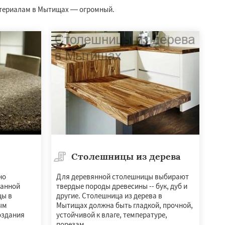
атериалам в Мытищах — огромный.
Столешницы из дерева
но
Для деревянной столешницы выбирают
ванной
твердые породы древесины -- бук, дуб и
цы в
другие. Столешница из дерева в
ым
Мытищах должна быть гладкой, прочной,
оздания
устойчивой к влаге, температуре,
порезам.