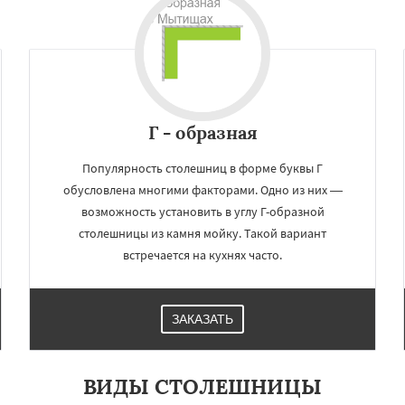
но
Талдом
Фрязино
Даю согласие на обработку персональных данных
Черноголовка
Чехов
о
Электрогорск
ектроугли
Яхрома
мут
Бобров
Богородское
ы
Быково
Вербилки
Г - образная
Популярность столешниц в форме буквы Г
обусловлена многими факторами. Одно из них —
возможность установить в углу Г-образной
столешницы из камня мойку. Такой вариант
встречается на кухнях часто.
ЗАКАЗАТЬ
ВИДЫ СТОЛЕШНИЦЫ