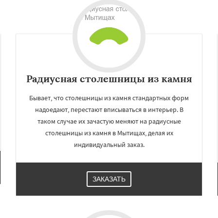
Радиусная столешницы из камня
Бывает, что столешницы из камня стандартных форм
надоедают, перестают вписываться в интерьер. В
таком случае их зачастую меняют на радиусные
×
×
столешницы из камня в Мытищах, делая их
м по
УЗНАТЬ ПОДРОБНЕЕ
индивидуальный заказ.
нам
огинск
Одинцово
Озеры
ЗАКАЗАТЬ
Павловский Посад
ьск
Протвино
Пушкино
ое
Реутов
Рошаль
Рузф
Серпухов
Солнечногорск