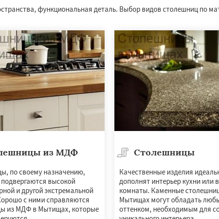
остранства, функциональная деталь. Выбор видов столешниц по м
лешницы из МДФ
Столешницы
ы, по своему назначению,
Качественные изделия идеаль
 подвергаются высокой
дополнят интерьер кухни или 
рной и другой экстремальной
комнаты. Каменные столешни
 Хорошо с ними справляются
Мытищах могут обладать люб
ы из МДФ в Мытищах, которые
оттенком, необходимым для с
зеруются.
уникального интерьера.