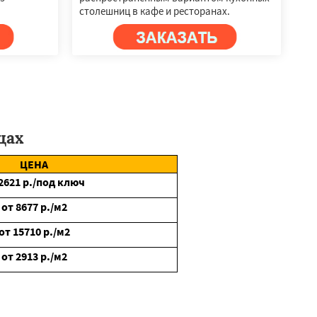
столешниц в кафе и ресторанах.
щах
ЦЕНА
2621
р./под ключ
от
8677
р./м2
от
15710
р./м2
от
2913
р./м2