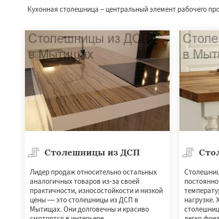
Кухонная столешница – центральный элемент рабочего пр
Столешницы из ДСП
Сто
Лидер продаж относительно остальных
Столешниц
аналогичных товаров из-за своей
постоянно
практичности, износостойкости и низкой
температу
цены — это столешницы из ДСП в
нагрузке.
Мытищах. Они долговечны и красиво
столешниц
смотрятся в интерьере.
легко фре