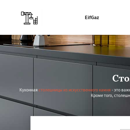
EifGaz
Сто
Кухонная
столешницы из искусственного камня
- это важ
Кроме того, столеш