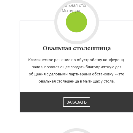
Овальная столешница
Классическое решение по обустройству конференц-
залов, позволяющее создать благоприятную для
общения с деловыми партнерами обстановку, -- это
овальная столешница в Мытищах у стола.
Работае
регио
ЗАКАЗАТЬ
Наро-Фоминск
Н
Орехово-Зуево
Пересвет
Подол
Пущино
Раменск
Сергиев Посад