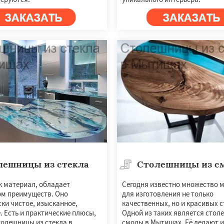
лешницы из стекла
Столешницы из с
к материал, обладает
Сегодня известно множество 
м преимуществ. Оно
для изготовления не только
ки чистое, изысканное,
качественных, но и красивых 
 Есть и практические плюсы,
Одной из таких является стол
толешницы из стекла в
смолы в Мытищах. Её делают и