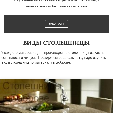
искусственного камня обычно делают из трех частей, а
затем склеивают бесшовно на монтаже.
ЗАКАЗАТЬ
ВИДЫ СТОЛЕШНИЦЫ
У каждого материала для производства столешницы из камня
есть плюсы и минусы. Прежде чем её заказывать, надо изучить
виды столешниц по материалу в Боброве.
×
×
Работаем по
УЗНАТЬ ПОДРОБНЕЕ
регионам
Богородское
Большие Вяземы
Быково
Вербилки
Восход
Деденево
Жилево