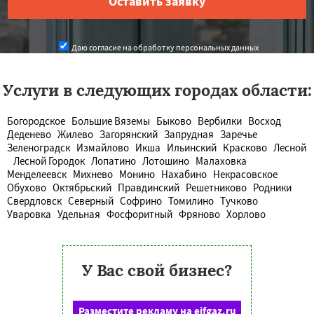
Даю согласие на обработку персональных данных
Услуги в следующих городах области:
Богородское
Большие Вяземы
Быково
Вербилки
Восход
Деденево
Жилево
Загорянский
Запрудная
Заречье
Зеленоградск
Измайлово
Икша
Ильинский
Красково
Лесной
Лесной Городок
Лопатино
Лотошино
Малаховка
Менделеевск
Михнево
Монино
Нахабино
Некрасовское
Обухово
Октябрьский
Правдинский
Решетниково
Родники
Свердловск
Северный
Софрино
Томилино
Тучково
Уваровка
Удельная
Фосфоритный
Фряново
Хорлово
У Вас свой бизнес?
Разместите рекламу на eifgaz.ru