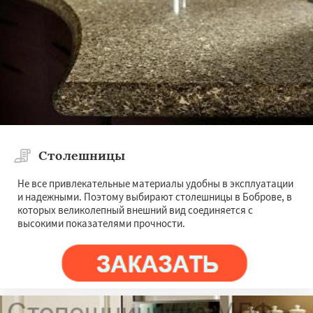
Загорянский
Запрудная
Заречье
Зеленоградск
Измайлово
Икша
Ильинский
Красково
Лесной
Лесной Городок
Лопатино
Лотошино
Даю согласие на обработку персональных данных
Малаховка
Менделеевск
Михнево
Монино
Нахабино
Некрасовское
Обухово
Октябрьский
Правдинский
Решетниково
Родники
Свердловск
Северный
Софрино
Томилино
Тучково
Уваровка
Удельная
Фосфоритный
Фряново
Хорлово
Столешницы
Не все привлекательные материалы удобны в эксплуатации
и надежными. Поэтому выбирают столешницы в Боброве, в
которых великолепный внешний вид соединяется с
высокими показателями прочности.