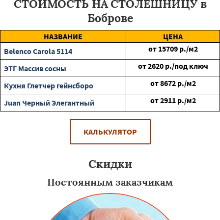
СТОИМОСТЬ НА СТОЛЕШНИЦУ в
Боброве
НАЗВАНИЕ
ЦЕНА
от
15709
р./м2
Belenco Carola 5114
от
2620
р./под ключ
ЭТГ Массив сосны
от
8672
р./м2
Кухня Глетчер гейнсборо
от
2911
р./м2
Juan Черный Элегантный
КАЛЬКУЛЯТОР
Скидки
Постоянным заказчикам