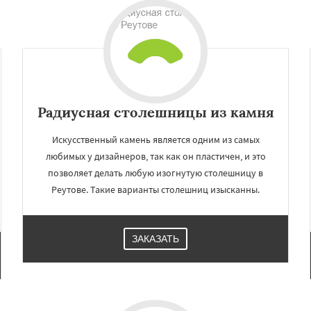
Радиусная столешницы из камня
Искусственный камень является одним из самых
любимых у дизайнеров, так как он пластичен, и это
позволяет делать любую изогнутую столешницу в
×
×
Реутове. Такие варианты столешниц изысканны.
м по
УЗНАТЬ ПОДРОБНЕЕ
нам
ЗАКАЗАТЬ
ргиев Посад
Серпухов
упавна
Ступино
Талдом
и
Хотьково
Черноголовка
Щелково
Электрогорск
ектроугли
Яхрома