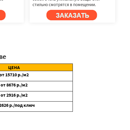
стильно смотрятся в помещении.
ве
ЦЕНА
от
15710
р./м2
от
8676
р./м2
от
2916
р./м2
2626
р./под ключ