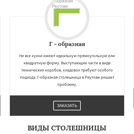
мут
Бобров
Богородское
Даю согласие на обработку персональных данных
ы
Быково
Вербилки
о
Жилево
Загорянский
чье
Зеленоградск
а
Ильинский
Красково
ородок
Лопатино
Г - образная
Не все кухни имеют идеальную прямоугольную или
квадратную форму. Выступающие части в виде
технических коробов, кладовок требуют особого
подхода. Г-образная столешница в Реутове решает
проблему.
ЗАКАЗАТЬ
ВИДЫ СТОЛЕШНИЦЫ