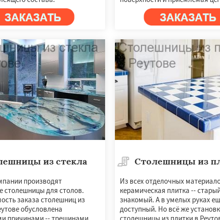
лешницы из стекла
Столешницы из п
мпании производят
Из всех отделочных материал
е столешницы для столов.
керамическая плитка -- старый
ость заказа столешниц из
знакомый. А в умелых руках ещ
еутове обусловлена
доступный. Но всё же установ
и причинами -- трещинами,
столешницы из плитки в Реутов