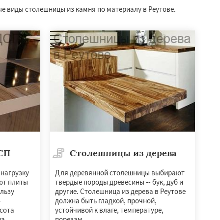
е виды столешницы из камня по материалу в Реутове.
СП
Столешницы из дерева
 нагрузку
Для деревянной столешницы выбирают
ют плиты
твердые породы древесины -- бук, дуб и
льзу
другие. Столешница из дерева в Реутове
—
должна быть гладкой, прочной,
асота
устойчивой к влаге, температуре,
а.
порезам.