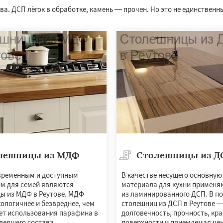
. ДСП лёгок в обработке, камень — прочен. Но это не единственны
лешницы из МДФ
Столешницы из Д
ременным и доступным
В качестве несущего основную
м для семей являются
материала для кухни применя
ы из МДФ в Реутове. МДФ
из ламинированного ДСП. В по
ологичнее и безвреднее, чем
столешниц из ДСП в Реутове 
чет использования парафина в
долговечность, прочность, кр
леящего состава.
поверхности и приемлемая цен