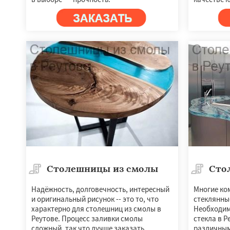
Столешницы из смолы
Сто
Надёжность, долговечность, интересный
Многие ко
и оригинальный рисунок -- это то, что
стеклянны
характерно для столешниц из смолы в
Необходим
Реутове. Процесс заливки смолы
стекла в Р
сложный, так что лучше заказать
различным