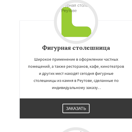
Фигурная столешница
Широкое применение в оформлении частных
помещений, а также ресторанов, кафе, кинотеатров
и других мест находят сегодня фигурные
столешницы из камня в Реутове, сделанные по
Работае
индивидуальному заказу. .
регио
Рошаль
Рузф
Се
ЗАКАЗАТЬ
Солнечногорск
К
Фрязино
Химк
Чехов
Шатура
Электросталь
Эл