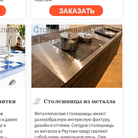
литки
Столешницы из металла
ов
Металлические столешницы имеют
 и давно
разнообразную интересную фактуру,
е и
дизайн и оттенки. Сегодня столешницы
ка
из металла в Реутове представляют
е --
собой очень уникальную вещь. Они