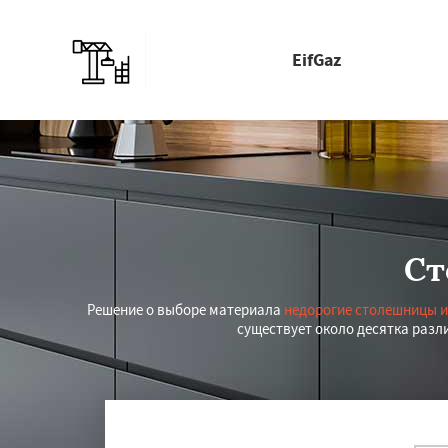
EifGaz
Ст
Решение о выборе материала
недорогие столешницы и
существует около десятка разл