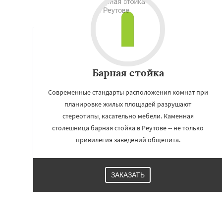
Андреево
Белоо
Большие Вязем
Восход
Деденев
Запрудная
Заре
Измайлово
Икш
Лесной
Лесной Г
Барная стойка
Современные стандарты расположения комнат при
планировке жилых площадей разрушают
стереотипы, касательно мебели. Каменная
столешница барная стойка в Реутове -- не только
привилегия заведений общепита.
ЗАКАЗАТЬ