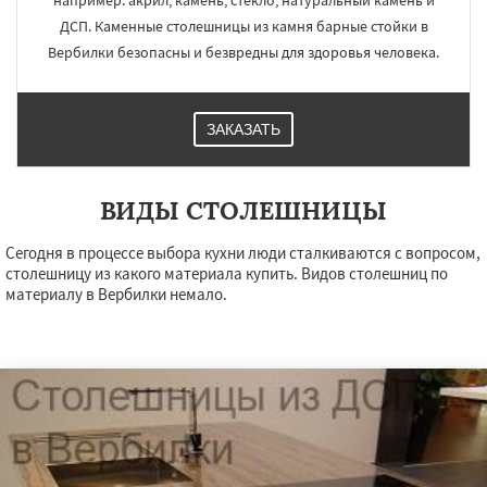
например: акрил, камень, стекло, натуральный камень и
ДСП. Каменные столешницы из камня барные стойки в
Вербилки безопасны и безвредны для здоровья человека.
ЗАКАЗАТЬ
ВИДЫ СТОЛЕШНИЦЫ
Сегодня в процессе выбора кухни люди сталкиваются с вопросом,
столешницу из какого материала купить. Видов столешниц по
материалу в Вербилки немало.
×
×
Работаем по
УЗНАТЬ ПОДРОБНЕЕ
регионам
Восход
Деденево
Жилево
Загорянский
Запрудная
Заречье
Зеленоградск