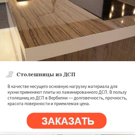
Измайлово
Икша
Ильинский
Красково
Лесной
Лесной Городок
Лопатино
Лотошино
Малаховка
Менделеевск
Михнево
Монино
Нахабино
Даю согласие на обработку персональных данных
Некрасовское
Обухово
Октябрьский
Правдинский
Решетниково
Родники
Свердловск
Северный
Софрино
Томилино
Тучково
Уваровка
Удельная
Фосфоритный
Фряново
Хорлово
Черкизово
Черусти
Шаховская
Столешницы из ДСП
В качестве несущего основную нагрузку материала для
кухни применяют плиты из ламинированного ДСП. В пользу
столешниц из ДСП в Вербилки — долговечность, прочность,
красота поверхности и приемлемая цена.