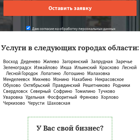
Даю согласие на обработку персональных данных
Услуги в следующих городах области:
Восход
Деденево
Жилево
Загорянский
Запрудная
Заречье
Зеленоградск
Измайлово
Икша
Ильинский
Красково
Лесной
Лесной Городок
Лопатино
Лотошино
Малаховка
Менделеевск
Михнево
Монино
Нахабино
Некрасовское
Обухово
Октябрьский
Правдинский
Решетниково
Родники
Свердловск
Северный
Софрино
Томилино
Тучково
Уваровка
Удельная
Фосфоритный
Фряново
Хорлово
Черкизово
Черусти
Шаховская
У Вас свой бизнес?