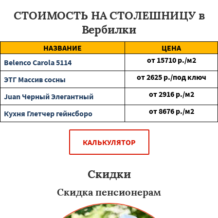
СТОИМОСТЬ НА СТОЛЕШНИЦУ в
Вербилки
НАЗВАНИЕ
ЦЕНА
от
15710
р./м2
Belenco Carola 5114
от
2625
р./под ключ
ЭТГ Массив сосны
от
2916
р./м2
Juan Черный Элегантный
от
8676
р./м2
Кухня Глетчер гейнсборо
КАЛЬКУЛЯТОР
Скидки
Скидка пенсионерам