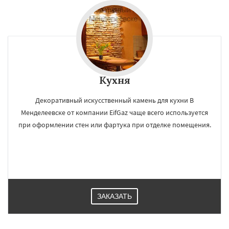
×
×
Работаем по
УЗНАТЬ ПОДРОБНЕЕ
регионам
Кухня
Михнево
Монино
Нахабино
Некрасовское
Обухово
Октябрьский
Декоративный искусственный камень для кухни В
Правдинский
Решетниково
Родники
Свердловск
Северный
Софрино
Менделеевске от компании EifGaz чаще всего используется
Томилино
Тучково
Уваровка
Удельная
при оформлении стен или фартука при отделке помещения.
Фосфоритный
Фряново
Хорлово
Даю согласие на обработку персональных данных
Черкизово
Черусти
Шаховская
ЗАКАЗАТЬ