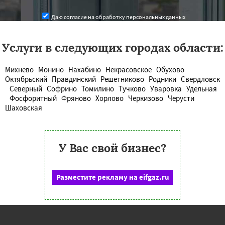
Даю согласие на обработку персональных данных
Услуги в следующих городах области:
Михнево
Монино
Нахабино
Некрасовское
Обухово
Октябрьский
Правдинский
Решетниково
Родники
Свердловск
Северный
Софрино
Томилино
Тучково
Уваровка
Удельная
Фосфоритный
Фряново
Хорлово
Черкизово
Черусти
Шаховская
У Вас свой бизнес?
Разместите рекламу на eifgaz.ru