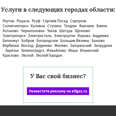
Услуги в следующих городах области:
Реутов
Рошаль
Рузф
Сергиев Посад
Серпухов
Солнечногорск
Купавна
Ступино
Талдом
Фрязино
Химки
Хотьково
Черноголовка
Чехов
Шатура
Щелково
Электрогорск
Электросталь
Электроугли
Яхрома
Андреево
Белоомут
Бобров
Богородское
Большие Вяземы
Быково
Вербилки
Восход
Деденево
Жилево
Загорянский
Запрудная
Заречье
Зеленоградск
Измайлово
Икша
Ильинский
Красково
Лесной
Лесной Городок
У Вас свой бизнес?
Разместите рекламу на eifgaz.ru