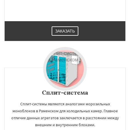
ЗАКАЗАТЬ
×
×
Работаем по
УЗНАТЬ ПОДРОБНЕЕ
регионам
Реутов
Рошаль
Рузф
Сергиев Посад
Сплит-система
Серпухов
Солнечногорск
Купавна
Ступино
Талдом
Фрязино
Химки
Сплит-системы являются аналогами морозильных
Хотьково
Черноголовка
Чехов
Шатура
моноблоков в Раменском для холодильных камер. Главное
Щелково
Электрогорск
Электросталь
отличие данных агрегатов заключается в расстоянии между
Электроугли
Яхрома
Андреево
Даю согласие на обработку персональных данных
Белоомут
Бобров
Богородское
внешним и внутренним блоками.