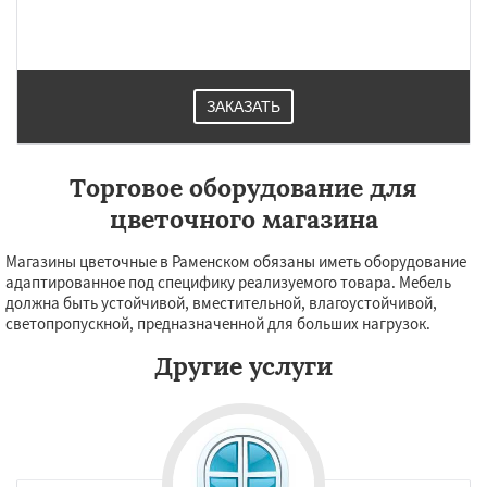
Большие Вяземы
Быково
Вербилки
Восход
Деденево
Жилево
Загорянский
Запрудная
Заречье
Зеленоградск
Измайлово
Икша
Ильинский
Красково
Лесной
Лесной Городок
ЗАКАЗАТЬ
Торговое оборудование для
цветочного магазина
Магазины цветочные в Раменском обязаны иметь оборудование
адаптированное под специфику реализуемого товара. Мебель
должна быть устойчивой, вместительной, влагоустойчивой,
светопропускной, предназначенной для больших нагрузок.
Другие услуги