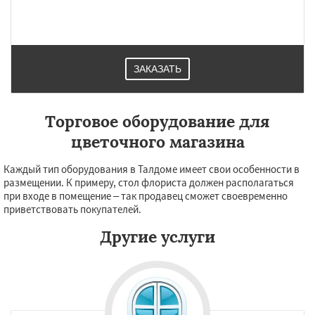
Запрудная
Заречье
Зеленоградск
Измайлово
Икша
Ильинский
Красково
Лесной
Лесной Городок
Лопатино
Лотошино
Малаховка
Менделеевск
Михнево
Монино
Нахабино
ЗАКАЗАТЬ
Некрасовское
Обухово
Торговое оборудование для
цветочного магазина
Каждый тип оборудования в Талдоме имеет свои особенности в
размещении. К примеру, стол флориста должен располагаться
при входе в помещение – так продавец сможет своевременно
приветствовать покупателей.
Другие услуги