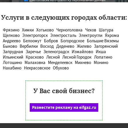
Услуги в следующих городах области:
Фрязино
Химки
Хотьково
Черноголовка
Чехов
Шатура
Щелково
Электрогорск
Электросталь
Электроугли
Яхрома
Андреево
Белоомут
Бобров
Богородское
Большие Вяземы
Быково
Вербилки
Восход
Деденево
Жилево
Загорянский
Запрудная
Заречье
Зеленоградск
Измайлово
Икша
Ильинский
Красково
Лесной
Лесной Городок
Лопатино
Лотошино
Малаховка
Менделеевск
Михнево
Монино
Нахабино
Некрасовское
Обухово
У Вас свой бизнес?
Разместите рекламу на eifgaz.ru