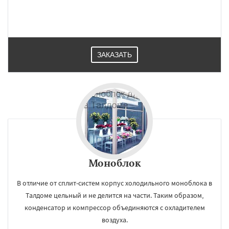
ЗАКАЗАТЬ
×
×
Работаем по
УЗНАТЬ ПОДРОБНЕЕ
регионам
Моноблок
Фрязино
Химки
Хотьково
Черноголовка
Чехов
Шатура
Щелково
В отличие от сплит-систем корпус холодильного моноблока в
Электрогорск
Электросталь
Электроугли
Яхрома
Андреево
Талдоме цельный и не делится на части. Таким образом,
Белоомут
Бобров
Богородское
конденсатор и компрессор объединяются с охладителем
Большие Вяземы
Быково
Вербилки
Даю согласие на обработку персональных данных
воздуха.
Восход
Деденево
Жилево
Загорянский