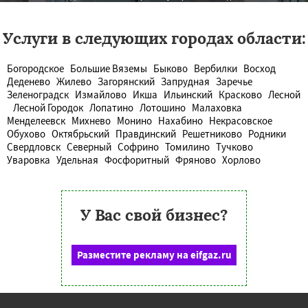
Услуги в следующих городах области:
Богородское
Большие Вяземы
Быково
Вербилки
Восход
Деденево
Жилево
Загорянский
Запрудная
Заречье
Зеленоградск
Измайлово
Икша
Ильинский
Красково
Лесной
Лесной Городок
Лопатино
Лотошино
Малаховка
Менделеевск
Михнево
Монино
Нахабино
Некрасовское
Обухово
Октябрьский
Правдинский
Решетниково
Родники
Свердловск
Северный
Софрино
Томилино
Тучково
Уваровка
Удельная
Фосфоритный
Фряново
Хорлово
У Вас свой бизнес?
Разместите рекламу на eifgaz.ru