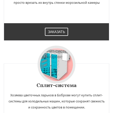
просто врезать их внутрь стенки морозильной камеры
ЗАКАЗАТЬ
×
×
Работаем по
УЗНАТЬ ПОДРОБНЕЕ
регионам
Богородское
Большие Вяземы
Быково
Сплит-система
Вербилки
Восход
Деденево
Жилево
Загорянский
Запрудная
Заречье
Хозяева цветочных ларьков в Боброве могут купить сплит-
Зеленоградск
Измайлово
Икша
Ильинский
Красково
Лесной
системы для холодильных машин, которые сохранят свежесть
Лесной Городок
Лопатино
Лотошино
Даю согласие на обработку персональных данных
и сохранность цветов в помещении.
Малаховка
Менделеевск
Михнево