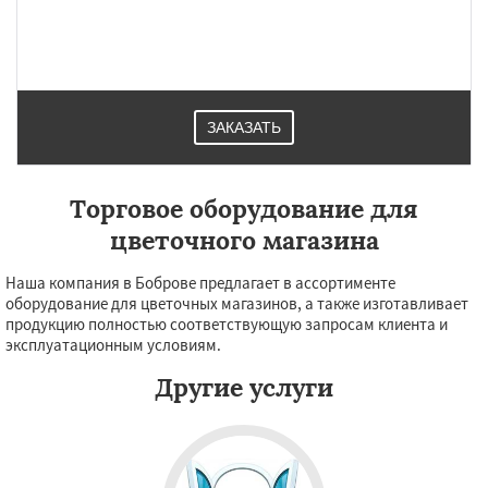
Монино
Нахабино
Некрасовское
Обухово
Октябрьский
Правдинский
Решетниково
Родники
Свердловск
Северный
Софрино
Томилино
Тучково
Уваровка
Удельная
Фосфоритный
Фряново
Хорлово
ЗАКАЗАТЬ
Торговое оборудование для
цветочного магазина
Наша компания в Боброве предлагает в ассортименте
оборудование для цветочных магазинов, а также изготавливает
продукцию полностью соответствующую запросам клиента и
эксплуатационным условиям.
Другие услуги