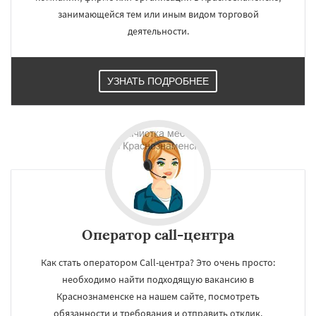
Павловский Посад
Пересвет
Подольск
Даю согласие на обработку персональных данных
занимающейся тем или иным видом торговой
Протвино
Пушкино
Пущино
Раменское
Реутов
Рошаль
Рузф
Сергиев Посад
деятельности.
Серпухов
Солнечногорск
Купавна
Ступино
Талдом
Фрязино
Химки
Хотьково
Черноголовка
Чехов
Шатура
Щелково
Электрогорск
Электросталь
УЗНАТЬ ПОДРОБНЕЕ
Оператор call-центра
Как стать оператором Call-центра? Это очень просто:
необходимо найти подходящую вакансию в
Краснознаменске на нашем сайте, посмотреть
обязанности и требования и отправить отклик.