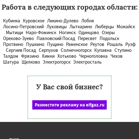
Работа в следующих городах области:
Кубинка
Куровское
Ликино-Дулево
Лобня
Лосино-Петровский
Луховицы
Лыткарино
Люберцы
Можайск
Мытищи
Наро-Фоминск
Ногинск
Одинцово
Озеры
Орехово-Зуево
Павловский Посад
Пересвет
Подольск
Протвино
Пушкино
Пущино
Раменское
Реутов
Рошаль
Рузф
Сергиев Посад
Серпухов
Солнечногорск
Купавна
Ступино
Талдом
Фрязино
Химки
Хотьково
Черноголовка
Чехов
Шатура
Щелково
Электрогорск
Электросталь
У Вас свой бизнес?
Разместите рекламу на eifgaz.ru