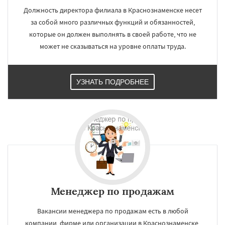
Должность директора филиала в Краснознаменске несет
за собой много различных функций и обязанностей,
которые он должен выполнять в своей работе, что не
может не сказываться на уровне оплаты труда.
УЗНАТЬ ПОДРОБНЕЕ
×
×
Работаем по
УЗНАТЬ ПОДРОБНЕЕ
регионам
Кубинка
Куровское
Ликино-Дулево
Лобня
Лосино-Петровский
Луховицы
Менеджер по продажам
Лыткарино
Люберцы
Можайск
Мытищи
Наро-Фоминск
Ногинск
Одинцово
Вакансии менеджера по продажам есть в любой
Озеры
Орехово-Зуево
компании, фирме или организации в Краснознаменске,