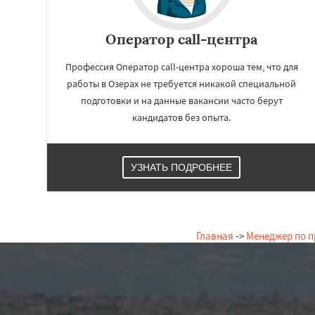
Сергиев Посад
Купавна
Ступи
Химки
Хотьково
Оператор call-центра
Шатура
Щелков
Электросталь
Эл
Профессия Оператор call-центра хороша тем, что для
Андреево
Белоо
работы в Озерах не требуется никакой специальной
Большие Вязем
подготовки и на данные вакансии часто берут
Восход
Деденев
Запрудная
кандидатов без опыта.
УЗНАТЬ ПОДРОБНЕЕ
Главная
->
Менеджер по 