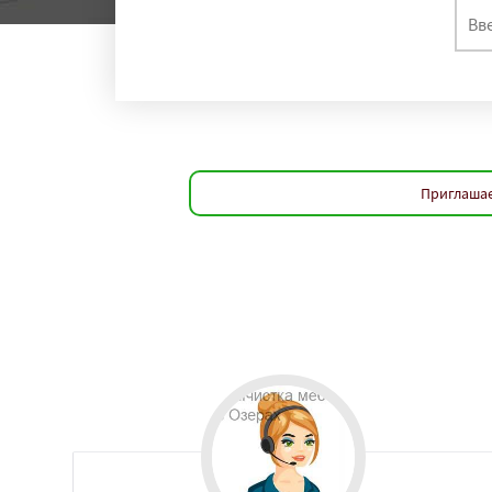
Приглашае
Работае
регио
Орехово-Зуево
П
Пересвет
Подол
Пущино
Раменск