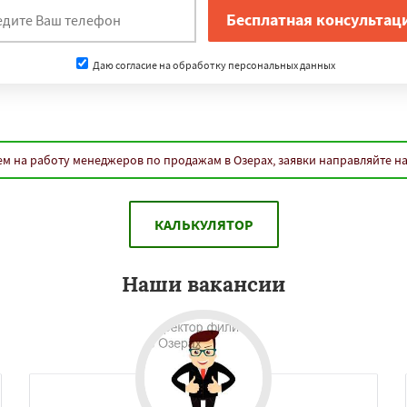
Даю согласие на обработку персональных данных
м на работу менеджеров по продажам в Озерах, заявки направляйте н
КАЛЬКУЛЯТОР
×
×
Наши вакансии
м по
УЗНАТЬ ПОДРОБНЕЕ
нам
авловский Посад
ьск
Протвино
Пушкино
ое
Реутов
Рошаль
Рузф