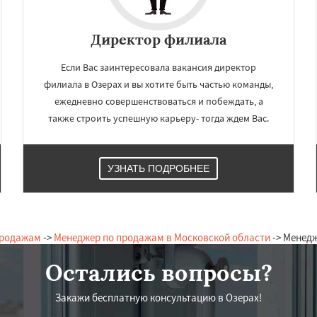
Серпухов
Солнечногорск
но
Талдом
Фрязино
Черноголовка
Чехов
Директор филиала
Даю согласие на обработку персональных данных
о
Электрогорск
ектроугли
Яхрома
Если Вас заинтересовала вакансия директор
мут
Бобров
Богородское
филиала в Озерах и вы хотите быть частью команды,
ы
Быково
Вербилки
ежедневно совершенствоваться и побеждать, а
о
Жилево
Загорянский
также строить успешную карьеру- тогда ждем Вас.
УЗНАТЬ ПОДРОБНЕЕ
продажам
->
Менеджер по продажам в Московской области
-> Менед
Остались вопросы?
Закажи бесплатную консультацию в Озерах!