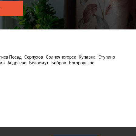
гиев Посад
Серпухов
Солнечногорск
Купавна
Ступино
ма
Андреево
Белоомут
Бобров
Богородское