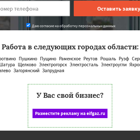
Даю согласие на обработку персональных данных
Работа в следующих городах области:
ротвино
Пушкино
Пущино
Раменское
Реутов
Рошаль
Рузф
Сер
Шатура
Щелково
Электрогорск
Электросталь
Электроугли
Яхро
лево
Загорянский
Запрудная
У Вас свой бизнес?
Разместите рекламу на eifgaz.ru