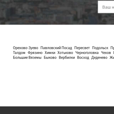
Орехово-Зуево
Павловский Посад
Пересвет
Подольск
П
Талдом
Фрязино
Химки
Хотьково
Черноголовка
Чехов
Большие Вяземы
Быково
Вербилки
Восход
Деденево
Жи