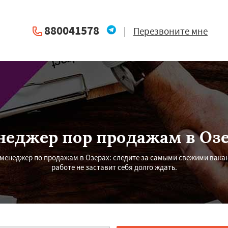
880041578
|
Перезвоните мне
неджер пор продажам в Озе
у менеджер по продажам в Озерах: следите за самыми свежими вака
работе не заставит себя долго ждать.