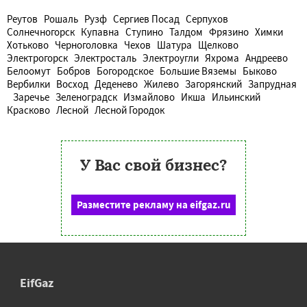
Реутов
Рошаль
Рузф
Сергиев Посад
Серпухов
Солнечногорск
Купавна
Ступино
Талдом
Фрязино
Химки
Хотьково
Черноголовка
Чехов
Шатура
Щелково
Электрогорск
Электросталь
Электроугли
Яхрома
Андреево
Белоомут
Бобров
Богородское
Большие Вяземы
Быково
Вербилки
Восход
Деденево
Жилево
Загорянский
Запрудная
Заречье
Зеленоградск
Измайлово
Икша
Ильинский
Красково
Лесной
Лесной Городок
У Вас свой бизнес?
Разместите рекламу на eifgaz.ru
EifGaz