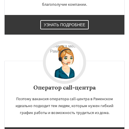
Белоомут
Бобров
Богородское
благополучие компании.
Большие Вяземы
Быково
Вербилки
Восход
Деденево
Жилево
Загорянский
Запрудная
Заречье
Зеленоградск
Измайлово
Икша
Ильинский
Красково
УЗНАТЬ ПОДРОБНЕЕ
Лесной
Лесной Городок
Оператор call-центра
Поэтому вакансия оператора call-центра в Раменском
идеально подходит тем людям, которым нужен гибкий
график работы и возможность трудиться из дома.