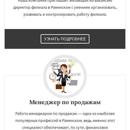
Наша компания приглашает желающих на вакансию
директор филиала в Раменском с умением организовать,
развивать и контролировать работу филиала.
УЗНАТЬ ПОДРОБНЕЕ
×
×
Работаем по
УЗНАТЬ ПОДРОБНЕЕ
регионам
Реутов
Рошаль
Рузф
Сергиев Посад
Менеджер по продажам
Серпухов
Солнечногорск
Купавна
Ступино
Талдом
Фрязино
Химки
Работа менеджером по продажам — одна из наиболее
Хотьково
Черноголовка
Чехов
Шатура
популярных профессий в Раменском, ведь именно этот
Щелково
Электрогорск
Электросталь
Электроугли
Яхрома
Андреево
Даю согласие на обработку персональных данных
специалист обеспечивает, по сути, финансовое