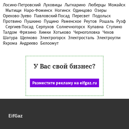
Лосино-Петровский
Луховицы
Лыткарино
Люберцы
Можайск
Мытищи
Наро-Фоминск
Ногинск
Одинцово
Озеры
Орехово-Зуево
Павловский Посад
Пересвет
Подольск
Протвино
Пушкино
Пущино
Раменское
Реутов
Рошаль
Рузф
Сергиев Посад
Серпухов
Солнечногорск
Купавна
Ступино
Талдом
Фрязино
Химки
Хотьково
Черноголовка
Чехов
Шатура
Щелково
Электрогорск
Электросталь
Электроугли
Яхрома
Андреево
Белоомут
У Вас свой бизнес?
Разместите рекламу на eifgaz.ru
EifGaz