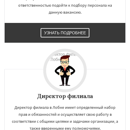
ответственностью подойти к подбору персонала на
данную вакансию.
УЗНАТЬ ПОДРОБНЕЕ
×
×
Работаем по
УЗНАТЬ ПОДРОБНЕЕ
регионам
Директор филиала
Лосино-Петровский
Луховицы
Лыткарино
Люберцы
Можайск
Мытищи
Директор филиала в Лобне имеет определенный набор
Наро-Фоминск
Ногинск
Одинцово
прав и обязанностей и осуществляет свою работу в
Озеры
Орехово-Зуево
Павловский Посад
Пересвет
Подольск
соответствии с общими целями и задачами организации, а
Протвино
Пушкино
Пущино
Раменское
Даю согласие на обработку персональных данных
также вверенными ему полномочиями.