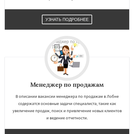
Реутов
Рошаль
Рузф
Сергиев Посад
Серпухов
Солнечногорск
Купавна
Ступино
Талдом
Фрязино
Химки
Хотьково
Черноголовка
Чехов
Шатура
УЗНАТЬ ПОДРОБНЕЕ
Щелково
Электрогорск
Электросталь
Электроугли
Яхрома
Андреево
Белоомут
Менеджер по продажам
В описании вакансии менеджера по продажам в Лобне
содержатся основные задачи специалиста, такие как
увеличение продаж, поиск и привлечение новых клиентов
и ведение отчетности.