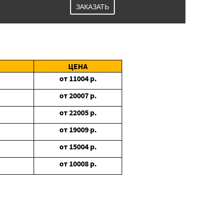
ЗАКАЗАТЬ
ЦЕНА
от
11004
р.
от
20007
р.
от
22005
р.
от
19009
р.
от
15004
р.
от
10008
р.