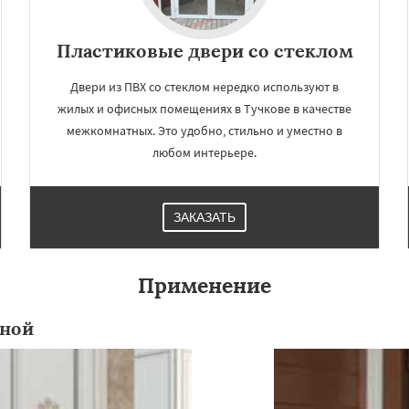
Пластиковые двери со стеклом
Двери из ПВХ со стеклом нередко используют в
жилых и офисных помещениях в Тучкове в качестве
межкомнатных. Это удобно, стильно и уместно в
любом интерьере.
ЗАКАЗАТЬ
×
×
м по
УЗНАТЬ ПОДРОБНЕЕ
Применение
нам
нной
ная
Фосфоритный
о
Черкизово
Черусти