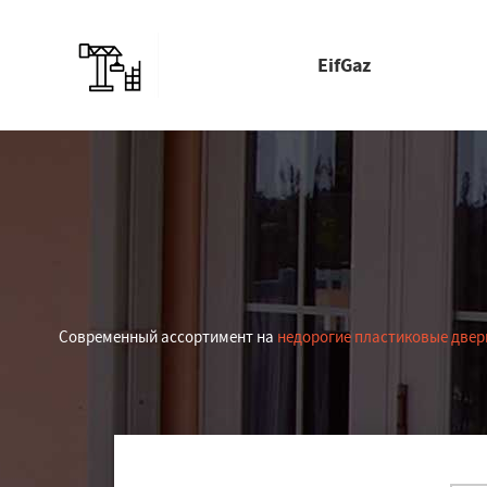
EifGaz
Современный ассортимент на
недорогие пластиковые двер