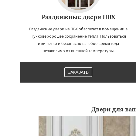
Раздвижные двери ПВХ
Раздвижные двери из ПВХ обеспечат в помещении в
Тучкове хорошее сохранение тепла. Пользоваться
ими легко и безопасно в любое время года
независимо от внешней температуры.
ЗАКАЗАТЬ
Работае
регио
Двери для ва
Уваровка
Удель
Фряново
Хорлов
Шаховская