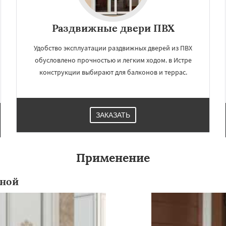
Раздвижные двери ПВХ
Удобство эксплуатации раздвижных дверей из ПВХ
обусловлено прочностью и легким ходом. в Истре
конструкции выбирают для балконов и террас.
ЗАКАЗАТЬ
×
×
м по
УЗНАТЬ ПОДРОБНЕЕ
Применение
нам
нной
оломна
Королев
сноармейск
Красногорск
Краснознаменск
Кубинка
ино-Дулево
Лобня
ий
Луховицы
Лыткарино