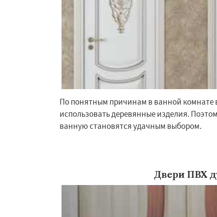
Люберцы
Можа
Наро-Фоминск
Н
Орехово-Зуево
Пересвет
Подол
Пущино
Раменск
Сергиев Посад
Купавна
Ступи
По понятным причинам в ванной комнате в
использовать деревянные изделия. Поэтом
ванную становятся удачным выбором.
Двери ПВХ д