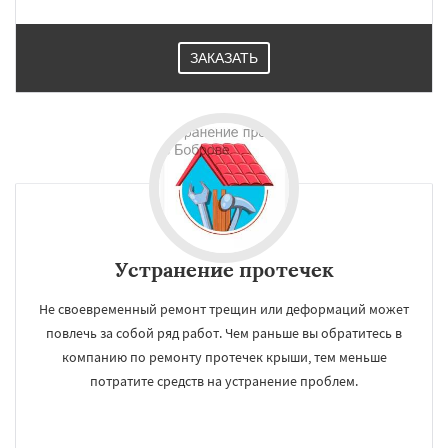
ЗАКАЗАТЬ
×
×
Работаем по
УЗНАТЬ ПОДРОБНЕЕ
регионам
Устранение протечек
Богородское
Большие Вяземы
Быково
Не своевременный ремонт трещин или деформаций может
Вербилки
Восход
Деденево
Жилево
Загорянский
Запрудная
Заречье
повлечь за собой ряд работ. Чем раньше вы обратитесь в
Зеленоградск
Измайлово
Икша
компанию по ремонту протечек крыши, тем меньше
Ильинский
Красково
Лесной
потратите средств на устранение проблем.
Лесной Городок
Лопатино
Лотошино
Даю согласие на обработку персональных данных
Малаховка
Менделеевск
Михнево
Монино
Нахабино
Некрасовское
Обухово
Октябрьский
Правдинский