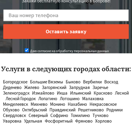
Закажи бесплатную консультацию в Боброве!
Даю согласие на обработку персональных данных
Услуги в следующих городах области:
Богородское
Большие Вяземы
Быково
Вербилки
Восход
Деденево
Жилево
Загорянский
Запрудная
Заречье
Зеленоградск
Измайлово
Икша
Ильинский
Красково
Лесной
Лесной Городок
Лопатино
Лотошино
Малаховка
Менделеевск
Михнево
Монино
Нахабино
Некрасовское
Обухово
Октябрьский
Правдинский
Решетниково
Родники
Свердловск
Северный
Софрино
Томилино
Тучково
Уваровка
Удельная
Фосфоритный
Фряново
Хорлово