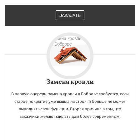
Решетниково
Родники
Свердловск
Северный
Софрино
Томилино
Тучково
ЗАКАЗАТЬ
Уваровка
Удельная
Фосфоритный
Фряново
Хорлово
Замена кровли
В первую очередь, замена кровли в Боброве требуется, если
старое покрытие уже вышла из строя, и больше не может
выполнять свои функции. Вторая причина в том, что
заказчики желают сделать дом более современным.