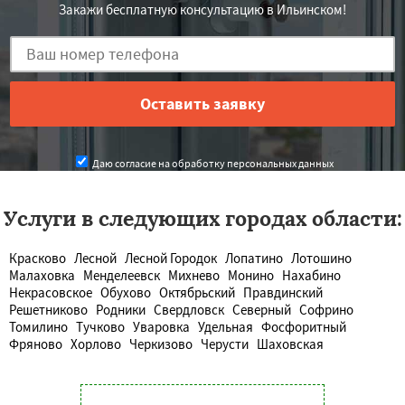
Закажи бесплатную консультацию в Ильинском!
Даю согласие на обработку персональных данных
Услуги в следующих городах области:
Красково
Лесной
Лесной Городок
Лопатино
Лотошино
Малаховка
Менделеевск
Михнево
Монино
Нахабино
Некрасовское
Обухово
Октябрьский
Правдинский
Решетниково
Родники
Свердловск
Северный
Софрино
Томилино
Тучково
Уваровка
Удельная
Фосфоритный
Фряново
Хорлово
Черкизово
Черусти
Шаховская