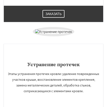
ЗАКАЗАТЬ
×
×
Работаем по
УЗНАТЬ ПОДРОБНЕЕ
регионам
Устранение протечек
Красково
Лесной
Лесной Городок
Лопатино
Лотошино
Малаховка
Этапы устранения протечек кровли: удаление поврежденных
Менделеевск
Михнево
Монино
участков крыши, восстановление элементов крепления,
Нахабино
Некрасовское
Обухово
замена металлических деталей, обработка стыков,
Октябрьский
Правдинский
Решетниково
Родники
Свердловск
Северный
Даю согласие на обработку персональных данных
соприкасающихся с элементами кровли.
Софрино
Томилино
Тучково
Уваровка
Удельная
Фосфоритный
Фряново
Хорлово
Черкизово
Черусти