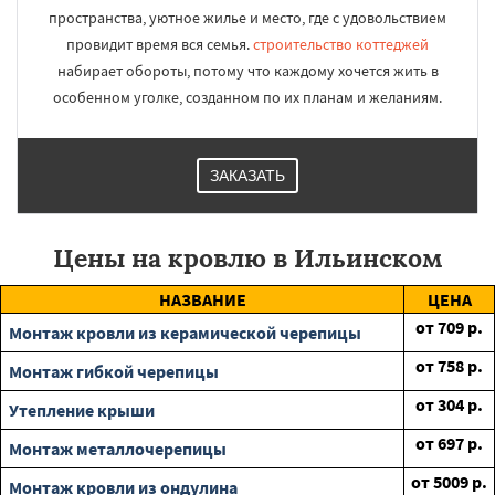
пространства, уютное жилье и место, где с удовольствием
провидит время вся семья.
строительство коттеджей
набирает обороты, потому что каждому хочется жить в
особенном уголке, созданном по их планам и желаниям.
ЗАКАЗАТЬ
Цены на кровлю в Ильинском
НАЗВАНИЕ
ЦЕНА
от
709
р.
Монтаж кровли из керамической черепицы
от
758
р.
Монтаж гибкой черепицы
от
304
р.
Утепление крыши
от
697
р.
Монтаж металлочерепицы
от
5009
р.
Монтаж кровли из ондулина