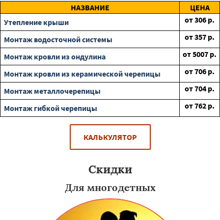
НАЗВАНИЕ
ЦЕНА
от
306
р.
Утепление крыши
от
357
р.
Монтаж водосточной системы
от
5007
р.
Монтаж кровли из ондулина
от
706
р.
Монтаж кровли из керамической черепицы
от
704
р.
Монтаж металлочерепицы
от
762
р.
Монтаж гибкой черепицы
КАЛЬКУЛЯТОР
Скидки
Для многодетных