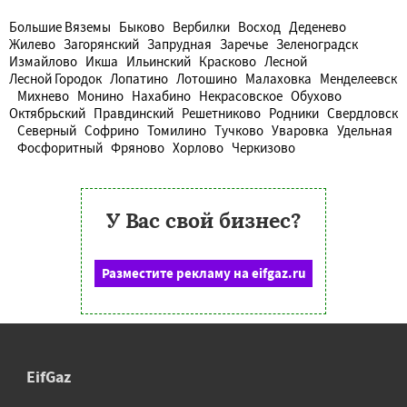
Большие Вяземы
Быково
Вербилки
Восход
Деденево
Жилево
Загорянский
Запрудная
Заречье
Зеленоградск
Измайлово
Икша
Ильинский
Красково
Лесной
Лесной Городок
Лопатино
Лотошино
Малаховка
Менделеевск
Михнево
Монино
Нахабино
Некрасовское
Обухово
Октябрьский
Правдинский
Решетниково
Родники
Свердловск
Северный
Софрино
Томилино
Тучково
Уваровка
Удельная
Фосфоритный
Фряново
Хорлово
Черкизово
У Вас свой бизнес?
Разместите рекламу на eifgaz.ru
EifGaz