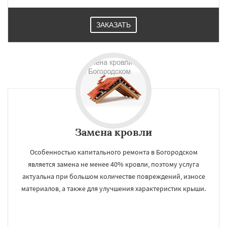
Лотошино
Малаховка
Менделеевск
Даю согласие на обработку персональных данных
Михнево
Монино
Нахабино
Некрасовское
Обухово
Октябрьский
ЗАКАЗАТЬ
Правдинский
Решетниково
Родники
Свердловск
Северный
Софрино
Томилино
Тучково
Уваровка
Удельная
Фосфоритный
Фряново
Хорлово
Черкизово
Замена кровли
Особенностью капитального ремонта в Богородском
является замена не менее 40% кровли, поэтому услуга
актуальна при большом количестве повреждений, износе
материалов, а также для улучшения характеристик крыши.