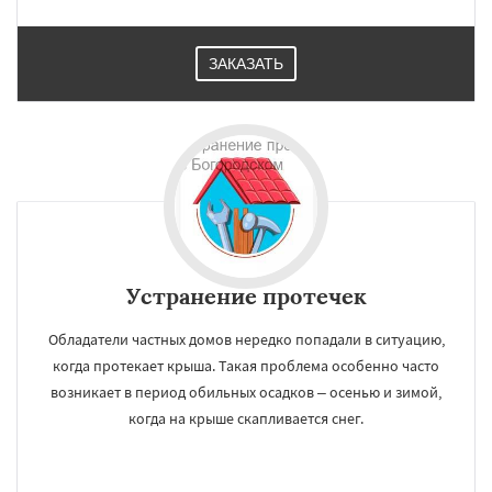
ЗАКАЗАТЬ
×
×
Устранение протечек
Работаем по
УЗНАТЬ ПОДРОБНЕЕ
регионам
Обладатели частных домов нередко попадали в ситуацию,
когда протекает крыша. Такая проблема особенно часто
возникает в период обильных осадков – осенью и зимой,
Большие Вяземы
Быково
Вербилки
когда на крыше скапливается снег.
Восход
Деденево
Жилево
Загорянский
Запрудная
Заречье
Зеленоградск
Измайлово
Икша
Ильинский
Красково
Лесной
Лесной Городок
Лопатино