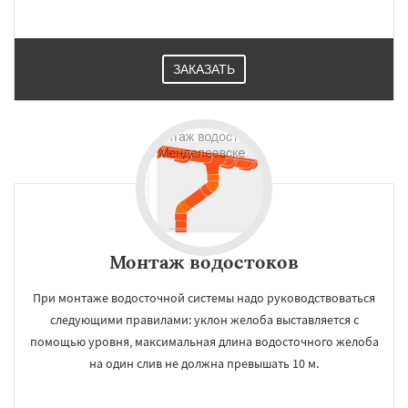
ЗАКАЗАТЬ
×
×
Работаем по
УЗНАТЬ ПОДРОБНЕЕ
регионам
Монтаж водостоков
Михнево
Монино
Нахабино
Некрасовское
Обухово
Октябрьский
При монтаже водосточной системы надо руководствоваться
Правдинский
Решетниково
Родники
Свердловск
Северный
Софрино
следующими правилами: уклон желоба выставляется с
Томилино
Тучково
Уваровка
Удельная
помощью уровня, максимальная длина водосточного желоба
Фосфоритный
Фряново
Хорлово
Даю согласие на обработку персональных данных
на один слив не должна превышать 10 м.
Черкизово
Черусти
Шаховская