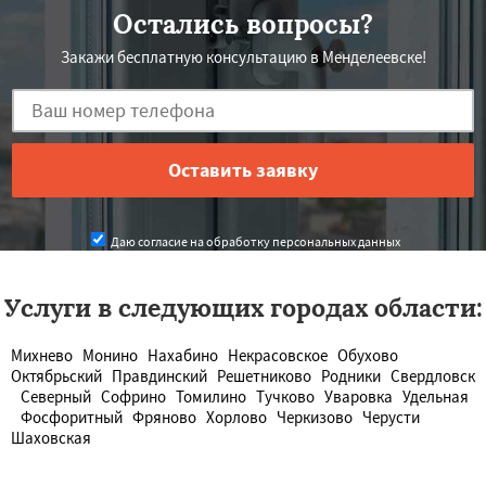
Остались вопросы?
Закажи бесплатную консультацию в Менделеевске!
Даю согласие на обработку персональных данных
Услуги в следующих городах области:
Михнево
Монино
Нахабино
Некрасовское
Обухово
Октябрьский
Правдинский
Решетниково
Родники
Свердловск
Северный
Софрино
Томилино
Тучково
Уваровка
Удельная
Фосфоритный
Фряново
Хорлово
Черкизово
Черусти
Шаховская