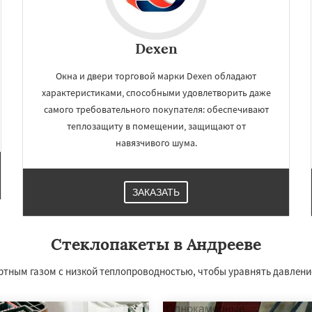
Dexen
Окна и двери торговой марки Dexen обладают
характеристиками, способными удовлетворить даже
самого требовательного покупателя: обеспечивают
теплозащиту в помещении, защищают от
навязчивого шума.
×
×
ЗАКАЗАТЬ
м по
нам
Стеклопакеты в Андрееве
в
Богородское
Быково
Вербилки
тным газом с низкой теплопроводностью, чтобы уравнять давление
о
Жилево
Загорянский
Даю согласие на обработку персональных данных
чье
Зеленоградск
а
Ильинский
Красково