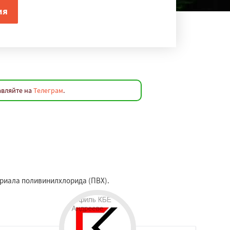
авляйте на
Телеграм
.
ериала поливинилхлорида (ПВХ).