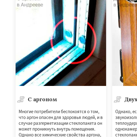
Лесной
Лесной Г
Лотошино
Мала
Михнево
Монин
Некрасовское
О
Правдинский
Ре
Свердловск
Сев
Томилино
Тучко
Фосфоритный
С аргоном
Дву
Многие потребители беспокоятся о том,
Однако, ес
что аргон опасен для здоровья людей, и в
звукоизол
случае разгерметизации стеклопакета он
теплоудер
может проникнуть внутрь помещения.
однокамер
Однако все химические свойства аргона,
стеклопаке