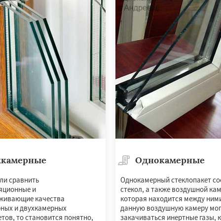
ородок
Лопатино
ховка
Менделеевск
о
Нахабино
бухово
Октябрьский
шетниково
Родники
ерный
Софрино
во
Уваровка
Удельная
хкамерные
Однокамерные
ли сравнить
Однокамерный стеклопакет сос
яционные и
стекол, а также воздушной ка
живающие качества
которая находится между ними
ных и двухкамерных
данную воздушную камеру мог
тов, то становится понятно,
закачиваться инертные газы, 