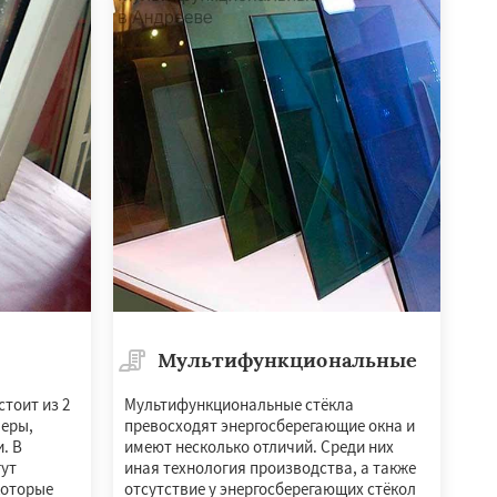
Мультифункциональные
тоит из 2
Мультифункциональные стёкла
меры,
превосходят энергосберегающие окна и
. В
имеют несколько отличий. Среди них
ут
иная технология производства, а также
которые
отсутствие у энергосберегающих стёкол