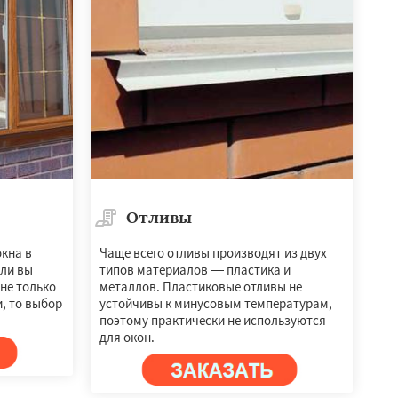
Отливы
кна в
Чаще всего отливы производят из двух
сли вы
типов материалов — пластика и
не только
металлов. Пластиковые отливы не
, то выбор
устойчивы к минусовым температурам,
поэтому практически не используются
для окон.