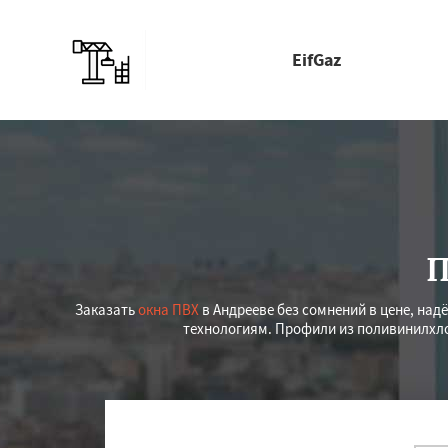
EifGaz
П
Заказать
окна ПВХ
в Андрееве без сомнений в цене, над
технологиям. Профили из поливинилхло