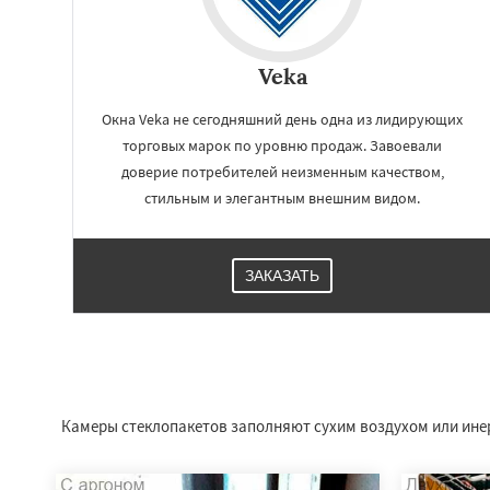
Veka
Окна Veka не сегодняшний день одна из лидирующих
торговых марок по уровню продаж. Завоевали
доверие потребителей неизменным качеством,
стильным и элегантным внешним видом.
ЗАКАЗАТЬ
Работае
регио
Белоомут
Бобро
Большие Вяземы
Камеры стеклопакетов заполняют сухим воздухом или инер
Восход
Деденев
Запрудная
Заре
Измайлово
Икш