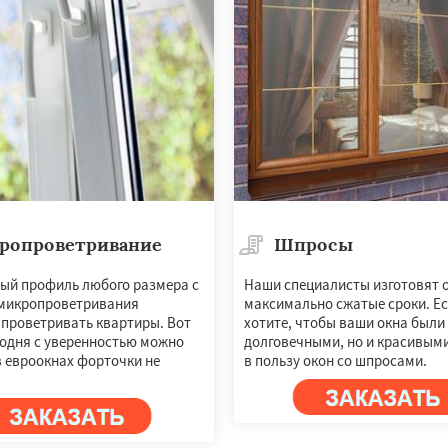
ропроветривание
Шпросы
ый профиль любого размера с
Наши специалисты изготовят о
микропроветривания
максимально сжатые сроки. Е
 проветривать квартиры. Вот
хотите, чтобы ваши окна были 
годня с уверенностью можно
долговечными, но и красивыми
в евроокнах форточки не
в пользу окон со шпросами.