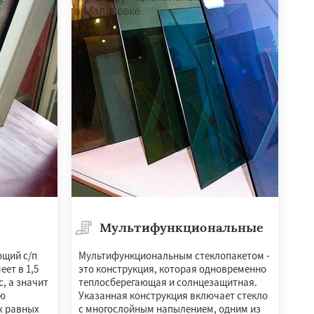
Мультифункциональные
ющий с/п
Мультифункциональным стеклопакетом -
еет в 1,5
это конструкция, которая одновременно
, а значит
теплосберегающая и солнцезащитная.
ую
Указанная конструкция включает стекло
х равных
с многослойным напылением, одним из