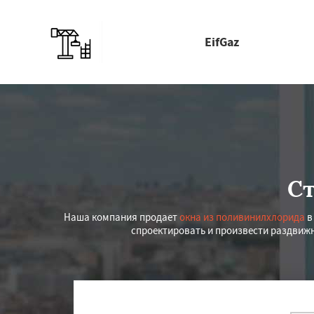
EifGaz
Ст
Наша компания продает
окна из поливинилхлорида
в
спроектировать и произвести раздвиж