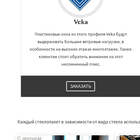
Veka
Пластиковые окна из этого профиля Veka будут
выдерживать большие ветровые нагрузки, в
особенности на высоких этажах многоэтажек. Также
клиентам стоит обратить внимание на этот
несомненный плюс.
ЗАКАЗАТЬ
Работае
регио
Менделеевск
Ми
Некрасовское
Каждый стеклопакет в зависимости от вида стекла исполь
Правдинский
Ре
Свердловск
Сев
Томилино
Тучко