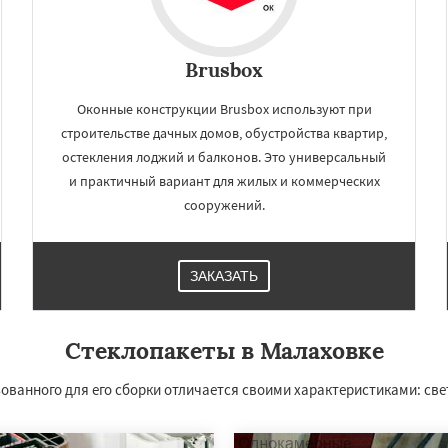
Brusbox
Оконные конструкции Brusbox используют при
строительстве дачных домов, обустройства квартир,
остекления лоджий и балконов. Это универсальный
и практичный вариант для жилых и коммерческих
сооружений.
×
×
ЗАКАЗАТЬ
м по
нам
Стеклопакеты в Малаховке
хнево
Монино
Нахабино
Обухово
Октябрьский
зованного для его сборки отличается своими характеристиками: св
шетниково
Родники
Даю согласие на обработку персональных данных
ерный
Софрино
во
Уваровка
Удельная