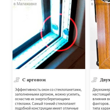
Фосфоритный
Ф
Черкизово
Черу
С аргоном
Дву
Эффективность окон со стеклопакетами,
Двухкамер
заполненными аргоном, можно усилить,
настоящий
оснастив их энергосберегающими
влияния в
стёклами. Самый тонкий стеклопакет
факторов.
подобной конструкции имеет отличные
типа хара