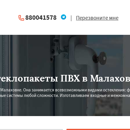
880041578
|
Перезвоните мне
еклопакеты ПВХ в Малахо
 Малаховке. Она занимается всевозможными видами остекления: ф
ные системы любой сложности. Изготавливаем входные и межкомнат