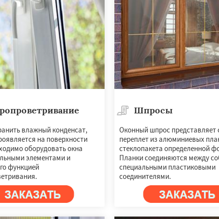
ропроветривание
Шпросы
ранить влажный конденсат,
Оконный шпрос представляет 
роявляется на поверхности
переплет из алюминиевых пла
бходимо оборудовать окна
стеклопакета определенной ф
льными элементами и
Планки соединяются между со
его функцией
специальными пластиковыми
етривания.
соединителями.