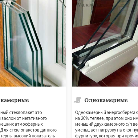
ряново
Хорлово
сти
Шаховская
хкамерные
Однокамерные
ный стеклопакет это
Однокамерный энергосберега
 заслон от негативного
на 20% теплее, при этом оно им
нешних атмосферных
меньший двухкамерного с/п вес
 Для стеклопакетов данного
уменьшает нагрузку на оконн
ктерны высокий показатель
фурнитуру, которая при прочи