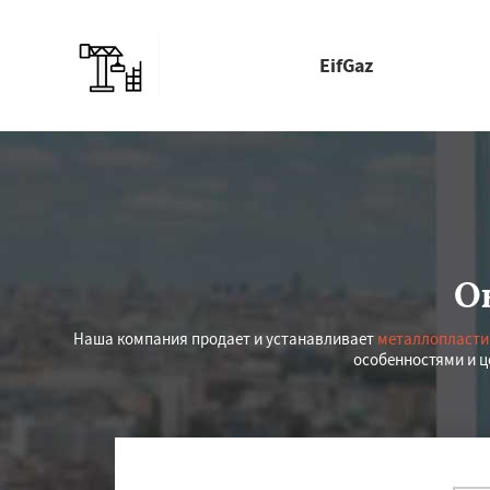
EifGaz
О
Наша компания продает и устанавливает
металлопласти
особенностями и ц