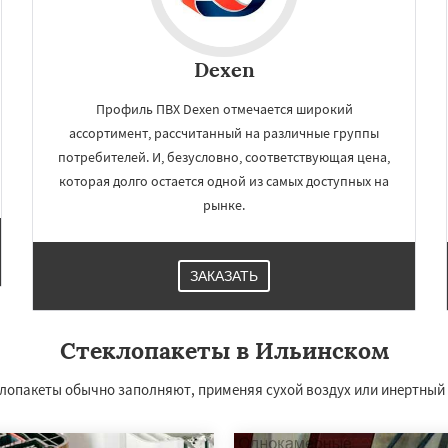
Dexen
Профиль ПВХ Dexen отмечается широкий
ассортимент, рассчитанный на различные группы
потребителей. И, безусловно, соответствующая цена,
которая долго остается одной из самых доступных на
рынке.
×
×
ЗАКАЗАТЬ
м по
нам
Стеклопакеты в Ильинском
й
Лесной Городок
ино
Малаховка
опакеты обычно заполняют, применяя сухой воздух или инертный га
хнево
Монино
Нахабино
Даю согласие на обработку персональных данных
Обухово
Октябрьский
шетниково
Родники