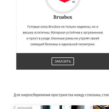
Brusbox
Готовые окна Brusbox не только надежны, но и
весьма эстетичны. Материал устойчив к загрязнению
и прост в уходе. Оконные рамы не утратят своей
сияющей белизны и идеальной геометрии.
ЗАКАЗАТЬ
Работае
регио
Красково
Лесно
Лопатино
Лотош
Для энергосбережения пространства между стеклами, стекл
Менделеевск
Ми
Некрасовское
Правдинский
Ре