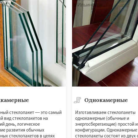
ерный
Софрино
во
Уваровка
Удельная
ряново
Хорлово
сти
Шаховская
хкамерные
Однокамерные
ный стеклопакет — это самый
Изготавливаем стеклопакеты
й вид стеклопакетов на
однокамерные (обычные и
й день, логическое
энергосберегающие) простой 
ие развития обычных
конфигурации. Однокамерные
ных стеклопакетов в целях
стеклопакеты состоят из двух 