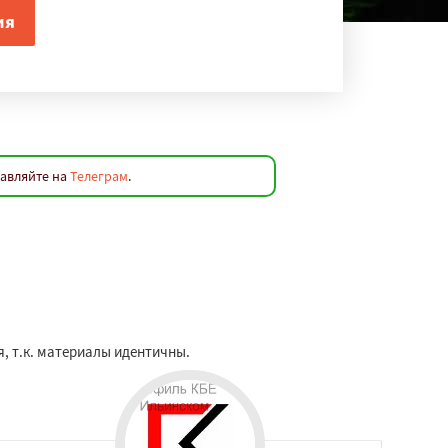
равляйте на
Телеграм
.
я, т.к. материалы идентичны.