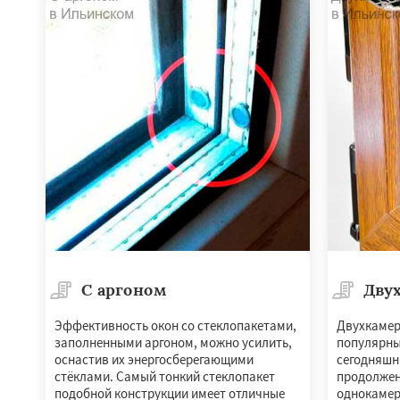
Свердловск
Сев
Томилино
Тучко
Фосфоритный
Ф
Черкизово
Черу
С аргоном
Дву
Эффективность окон со стеклопакетами,
Двухкамер
заполненными аргоном, можно усилить,
популярны
оснастив их энергосберегающими
сегодняшни
стёклами. Самый тонкий стеклопакет
продолжен
подобной конструкции имеет отличные
однокамер