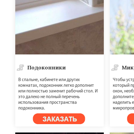
Подоконники
Мик
В спальне, кабинете или других
Чтобы уст
комнатах, подоконник легко дополнит
который п
или полностью заменит рабочий стол. И
окон, нео
это далеко не полный перечень
дополните
использования пространства
наделить 
подоконника.
микропров