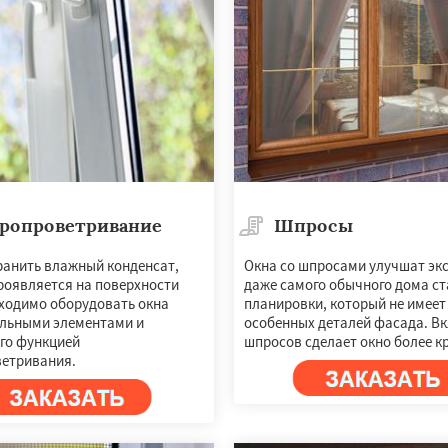
ропроветривание
Шпросы
ранить влажный конденсат,
Окна со шпросами улучшат эк
роявляется на поверхности
даже самого обычного дома с
бходимо оборудовать окна
планировки, который не имеет
льными элементами и
особенных деталей фасада. В
его функцией
шпросов сделает окно более к
етривания.