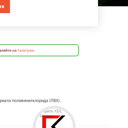
вляйте на
Телеграм
.
ериала поливинилхлорида (ПВХ).