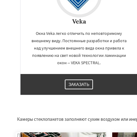
Veka
Окна Veka легко отличить по неповторимому
внешнему виду. Постоянные разработки и работа
над улучшением внешнего вида окна привела к
появлению на свет новой технологии ламинации
окон – VEKA SPECTRAL.
ЗАКАЗАТЬ
Работае
регио
Нахабино
Некра
Октябрьский
Пр
Камеры стеклопакетов заполняют сухим воздухом или инер
Родники
Свердл
Томилино
Тучк
Фосфоритный
Ф