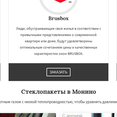
Brusbox
Люди, обустраивающие своё жильё в соответствии с
привычными представлениями о современной
квартире или доме, будут удовлетворены
оптимальным сочетанием цены и качественных
характеристик окон BRUSBOX.
×
×
ЗАКАЗАТЬ
м по
нам
Стеклопакеты в Монино
совское
Обухово
авдинский
Решетниково
тным газом с низкой теплопроводностью, чтобы уравнять давление
овск
Северный
Софрино
Даю согласие на обработку персональных данных
ово
Уваровка
Удельная
ряново
Хорлово