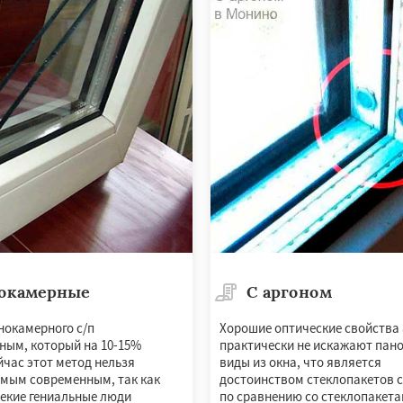
сти
Шаховская
окамерные
С аргоном
нокамерного с/п
Хорошие оптические свойства
ным, который на 10-15%
практически не искажают пан
йчас этот метод нельзя
виды из окна, что является
амым современным, так как
достоинством стеклопакетов с
екие гениальные люди
по сравнению со стеклопакета