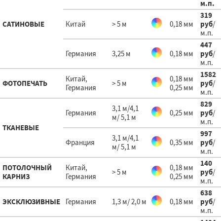
м.п.
319
САТИНОВЫЕ
Китай
> 5 м
0,18 мм
руб
/
м.п.
447
Германия
3,25 м
0,18 мм
руб
/
м.п.
1582
Китай,
0,18 мм
ФОТОПЕЧАТЬ
> 5 м
руб
/
Германия
0,25 мм
м.п.
829
3,1 м/4,1
Германия
0,25 мм
руб
/
м/ 5,1 м
м.п.
ТКАНЕВЫЕ
997
3,1 м/4,1
Франция
0,35 мм
руб
/
м/ 5,1 м
м.п.
140
ПОТОЛОЧНЫЙ
Китай,
0,18 мм
> 5 м
руб
/
КАРНИЗ
Германия
0,25 мм
м.п.
638
ЭКСКЛЮЗИВНЫЕ
Германия
1,3 м/ 2,0 м
0,18 мм
руб
/
м.п.