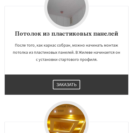
Потолок из пластиковых панелей
×
×
Работаем по
После того, как каркас собран, можно начинать монтаж
УЗНАТЬ ПОДРОБНЕЕ
потолка из пластиковых панелей. В Жилеве начинается он
регионам
с установки стартового профиля.
Загорянский
Запрудная
Заречье
Зеленоградск
Измайлово
Икша
Ильинский
Красково
Лесной
ЗАКАЗАТЬ
Лесной Городок
Лопатино
Лотошино
Малаховка
Менделеевск
Михнево
Монино
Нахабино
Некрасовское
Даю согласие на обработку персональных данных
Обухово
Октябрьский
Правдинский
Решетниково
Родники
Свердловск
Северный
Софрино
Томилино
Тучково
Уваровка
Удельная
Фосфоритный
Фряново
Хорлово
Черкизово
Черусти