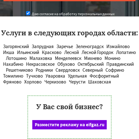
Даю согласие на обработку персональных данных
Услуги в следующих городах области:
Загорянский
Запрудная
Заречье
Зеленоградск
Измайлово
Икша
Ильинский
Красково
Лесной
Лесной Городок
Лопатино
Лотошино
Малаховка
Менделеевск
Михнево
Монино
Нахабино
Некрасовское
Обухово
Октябрьский
Правдинский
Решетниково
Родники
Свердловск
Северный
Софрино
Томилино
Тучково
Уваровка
Удельная
Фосфоритный
Фряново
Хорлово
Черкизово
Черусти
Шаховская
У Вас свой бизнес?
Разместите рекламу на eifgaz.ru