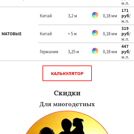
м.п.
171
Китай
3,2 м
0,18 мм
руб
/
м.п.
319
МАТОВЫЕ
Китай
> 5 м
0,18 мм
руб
/
м.п.
447
Германия
3,25 м
0,18 мм
руб
/
м.п.
КАЛЬКУЛЯТОР
Скидки
Для многодетных