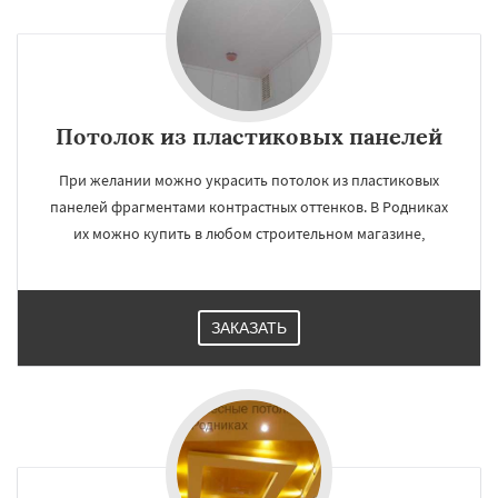
Потолок из пластиковых панелей
×
×
Работаем по
УЗНАТЬ ПОДРОБНЕЕ
При желании можно украсить потолок из пластиковых
регионам
панелей фрагментами контрастных оттенков. В Родниках
их можно купить в любом строительном магазине,
Свердловск
Северный
Софрино
Томилино
Тучково
Уваровка
Удельная
Фосфоритный
Фряново
Хорлово
Черкизово
Черусти
Шаховская
ЗАКАЗАТЬ
Даю согласие на обработку персональных данных