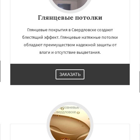
Глянцевые потолки
Глянцевые покрытия в Свердловске создают
блестящий эффект. Глянцевые натяжные потолки
обладают преимуществом надежной защиты от
влаги и отсутствие выцветания.
ЗАКАЗАТЬ
×
×
м по
УЗНАТЬ ПОДРОБНЕЕ
нам
ино
Томилино
Тучково
ная
Фосфоритный
о
Черкизово
Черусти