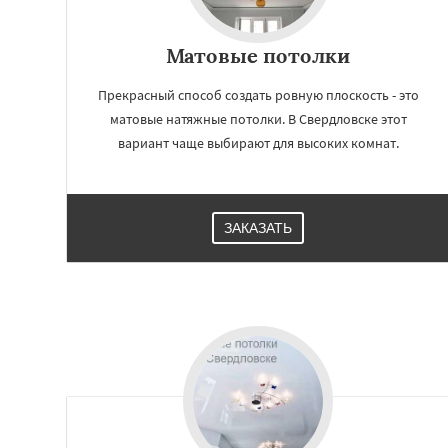
Матовые потолки
Прекрасный способ создать ровную плоскость - это
матовые натяжные потолки. В Свердловске этот
вариант чаще выбирают для высоких комнат.
ЗАКАЗАТЬ
Работае
регио
Северный
Софр
Уваровка
Удель
Фряново
Хорлов
Шаховская