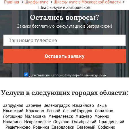
Главная
->
Шкафы-купе
->
Шкафы-купе в Московской области
->
Шкафы-купе в Загорянском
Остались вопросы?
Закажи бесплатную консультацию в Загорянском!
Даю согласие на обработку персональных данных
Услуги в следующих городах области:
Запрудная
Заречье
Зеленоградск
Измайлово
Икша
Ильинский
Красково
Лесной
Лесной Городок
Лопатино
Лотошино
Малаховка
Менделеевск
Михнево
Монино
Нахабино
Некрасовское
Обухово
Октябрьский
Правдинский
Решетниково
Родники
Свердловск
Северный
Софрино