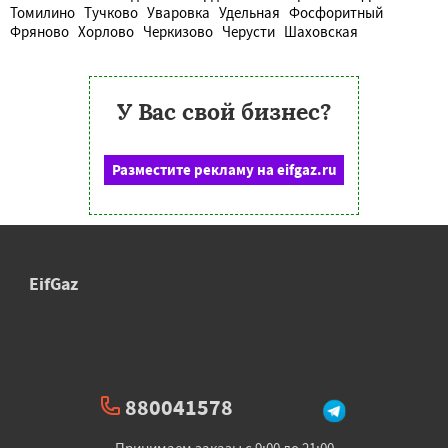
Томилино
Тучково
Уваровка
Удельная
Фосфоритный
Фряново
Хорлово
Черкизово
Черусти
Шаховская
У Вас свой бизнес?
Разместите рекламу на eifgaz.ru
EifGaz
880041578