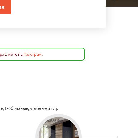
правляйте на
Телеграм
.
 Г-образные, угловые и т.д.