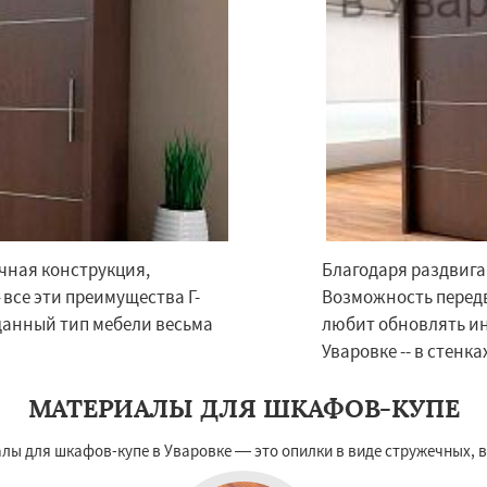
чная конструкция,
Благодаря раздвига
×
×
все эти преимущества Г-
Возможность передв
м по
УЗНАТЬ ПОДРОБНЕЕ
данный тип мебели весьма
любит обновлять ин
нам
Уваровке -- в стенк
ритный
Фряново
МАТЕРИАЛЫ ДЛЯ ШКАФОВ-КУПЕ
ово
Черусти
Шаховская
лы для шкафов-купе в Уваровке — это опилки в виде стружечных, 