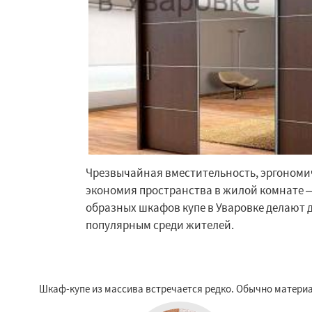
Чрезвычайная вместительность, эргономи
экономия пространства в жилой комнате – 
Работае
образных шкафов купе в Уваровке делают 
регио
популярным среди жителей.
Удельная
Фосфо
Хорлово
Черкиз
Шкаф-купе из массива встречается редко. Обычно материа