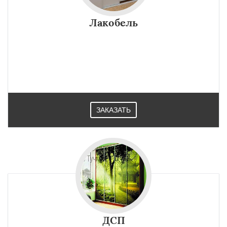
×
×
Работаем по
УЗНАТЬ ПОДРОБНЕЕ
Лакобель
регионам
Уваровка
Удельная
Фосфоритный
Фряново
Хорлово
Черкизово
Черусти
Шаховская
Даю согласие на обработку персональных данных
ЗАКАЗАТЬ
ДСП