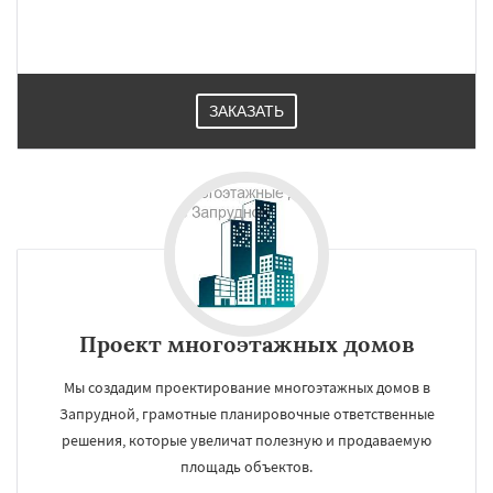
×
×
ЗАКАЗАТЬ
Работаем по
УЗНАТЬ ПОДРОБНЕЕ
регионам
Заречье
Зеленоградск
Измайлово
Икша
Ильинский
Красково
Лесной
Лесной Городок
Лопатино
Лотошино
Малаховка
Менделеевск
Михнево
Монино
Нахабино
Некрасовское
Обухово
Октябрьский
Правдинский
Даю согласие на обработку персональных данных
Проект многоэтажных домов
Решетниково
Родники
Свердловск
Северный
Софрино
Томилино
Тучково
Мы создадим проектирование многоэтажных домов в
Уваровка
Удельная
Фосфоритный
Запрудной, грамотные планировочные ответственные
Фряново
Хорлово
Черкизово
Черусти
Шаховская
решения, которые увеличат полезную и продаваемую
площадь объектов.