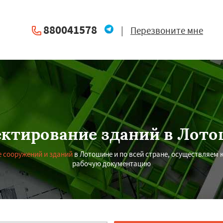
880041578
|
Перезвоните мне
ктирование зданий в Лот
 сооружений и зданий
в Лотошине и по всей стране, осуществляем
рабочую документацию