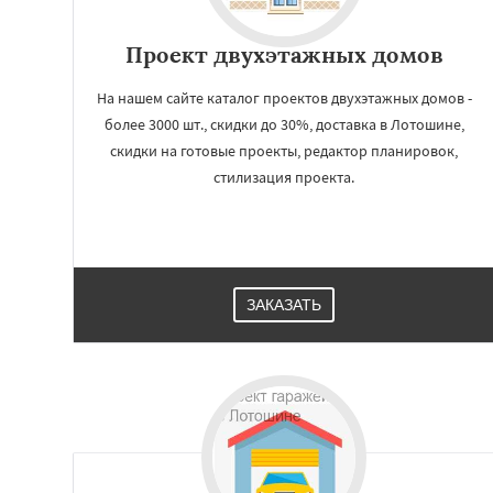
Проект двухэтажных домов
На нашем сайте каталог проектов двухэтажных домов -
более 3000 шт., скидки до 30%, доставка в Лотошине,
скидки на готовые проекты, редактор планировок,
стилизация проекта.
ЗАКАЗАТЬ
Работае
регио
Малаховка
Менд
Монино
Нахаби
Обухово
Октябр
Решетниково
Ро
Северный
Софр