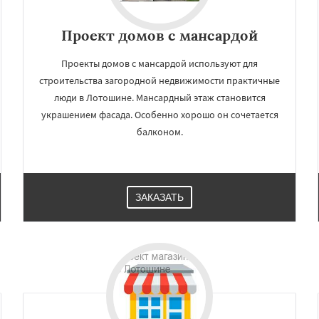
Проект домов с мансардой
Проекты домов с мансардой используют для
строительства загородной недвижимости практичные
люди в Лотошине. Мансардный этаж становится
украшением фасада. Особенно хорошо он сочетается
балконом.
×
×
ЗАКАЗАТЬ
м по
УЗНАТЬ ПОДРОБНЕЕ
нам
елеевск
Михнево
но
Некрасовское
ьский
Правдинский
дники
Свердловск
ино
Томилино
Тучково