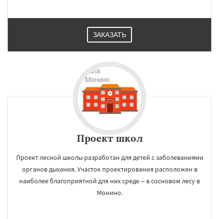
ЗАКАЗАТЬ
×
×
Работаем по
УЗНАТЬ ПОДРОБНЕЕ
регионам
Нахабино
Некрасовское
Обухово
Октябрьский
Правдинский
Решетниково
Родники
Свердловск
Северный
Софрино
Томилино
Тучково
Уваровка
Проект школ
Удельная
Фосфоритный
Фряново
Хорлово
Черкизово
Черусти
Даю согласие на обработку персональных данных
Шаховская
Проект лесной школы разработан для детей с заболеваниями
органов дыхания. Участок проектирования расположен в
наиболее благоприятной для них среде – в сосновом лесу в
Монино.