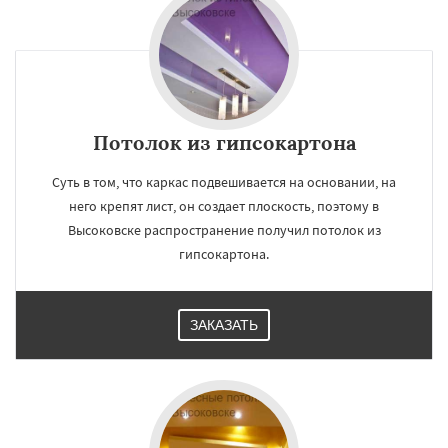
Потолок из гипсокартона
×
×
Суть в том, что каркас подвешивается на основании, на
Работаем по
УЗНАТЬ ПОДРОБНЕЕ
него крепят лист, он создает плоскость, поэтому в
регионам
Высоковске распространение получил потолок из
гипсокартона.
Голицыно
Дедовск
Дзержинск
Дмитров
Долгопрудный
Домодедово
Дрезна
Дубна
Егорьевск
Жуковский
Зарайск
ЗАКАЗАТЬ
Звенигород
Ивантеевка
Истра
Кашира
Клин
Коломна
Королев
Котельники
Красноармейск
Красногорск
Даю согласие на обработку персональных данных
Краснозаводск
Краснознаменск
Кубинка
Куровское
Ликино-Дулево
Лобня
Лосино-Петровский
Луховицы