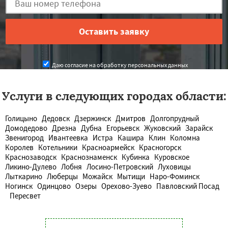
Даю согласие на обработку персональных данных
Услуги в следующих городах области:
Голицыно
Дедовск
Дзержинск
Дмитров
Долгопрудный
Домодедово
Дрезна
Дубна
Егорьевск
Жуковский
Зарайск
Звенигород
Ивантеевка
Истра
Кашира
Клин
Коломна
Королев
Котельники
Красноармейск
Красногорск
Краснозаводск
Краснознаменск
Кубинка
Куровское
Ликино-Дулево
Лобня
Лосино-Петровский
Луховицы
Лыткарино
Люберцы
Можайск
Мытищи
Наро-Фоминск
Ногинск
Одинцово
Озеры
Орехово-Зуево
Павловский Посад
Пересвет