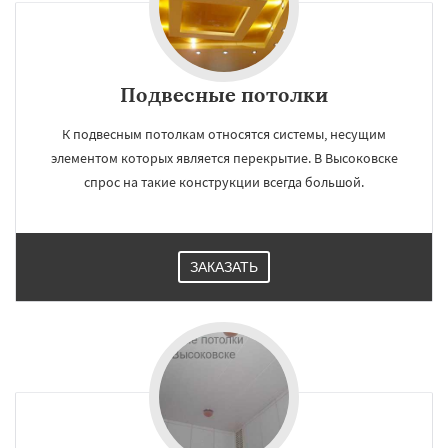
Лыткарино
Люберцы
Можайск
Мытищи
Наро-Фоминск
Ногинск
Одинцово
Озеры
Орехово-Зуево
Павловский Посад
Пересвет
Подвесные потолки
К подвесным потолкам относятся системы, несущим
элементом которых является перекрытие. В Высоковске
спрос на такие конструкции всегда большой.
ЗАКАЗАТЬ