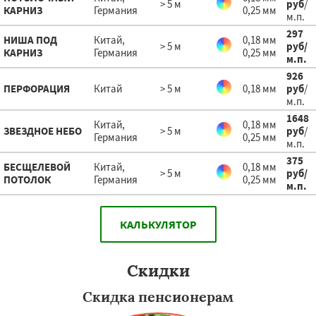
> 5 м
руб
/
КАРНИЗ
Германия
0,25 мм
м.п.
297
НИША ПОД
Китай,
0,18 мм
> 5 м
руб
/
КАРНИЗ
Германия
0,25 мм
м.п.
926
ПЕРФОРАЦИЯ
Китай
> 5 м
0,18 мм
руб
/
м.п.
1648
Китай,
0,18 мм
ЗВЕЗДНОЕ НЕБО
> 5 м
руб
/
Германия
0,25 мм
м.п.
375
БЕСЩЕЛЕВОЙ
Китай,
0,18 мм
> 5 м
руб
/
ПОТОЛОК
Германия
0,25 мм
м.п.
КАЛЬКУЛЯТОР
Скидки
Скидка пенсионерам