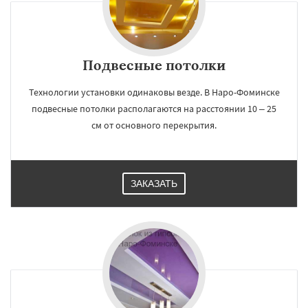
Белоомут
Бобров
Богородское
Большие Вяземы
Быково
Вербилки
Восход
Деденево
Подвесные потолки
Технологии установки одинаковы везде. В Наро-Фоминске
подвесные потолки располагаются на расстоянии 10 – 25
см от основного перекрытия.
ЗАКАЗАТЬ