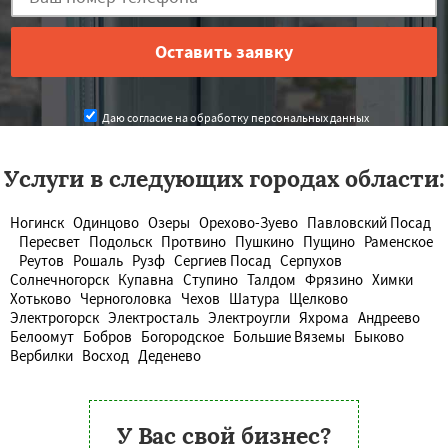
Даю согласие на обработку персональных данных
Услуги в следующих городах области:
Ногинск
Одинцово
Озеры
Орехово-Зуево
Павловский Посад
Пересвет
Подольск
Протвино
Пушкино
Пущино
Раменское
Реутов
Рошаль
Рузф
Сергиев Посад
Серпухов
Солнечногорск
Купавна
Ступино
Талдом
Фрязино
Химки
Хотьково
Черноголовка
Чехов
Шатура
Щелково
Электрогорск
Электросталь
Электроугли
Яхрома
Андреево
Белоомут
Бобров
Богородское
Большие Вяземы
Быково
Вербилки
Восход
Деденево
У Вас свой бизнес?